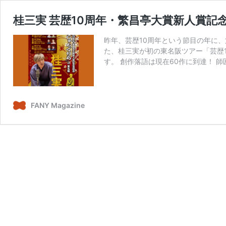
桂三実 芸歴10周年・繁昌亭大賞新人賞記念
昨年、芸歴10周年という節目の年に、
た、桂三実が初の東名阪ツアー「芸歴1
す。 創作落語は現在60作に到達！ 師
FANY Magazine