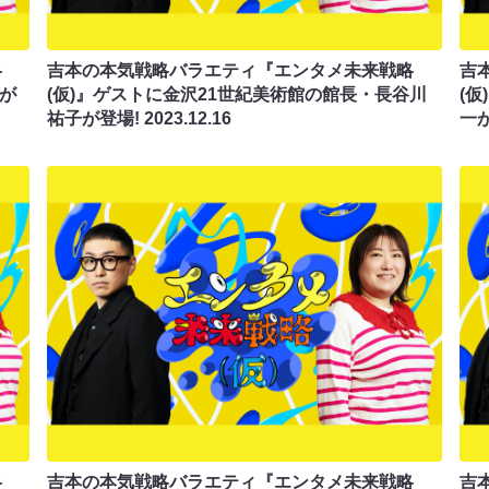
略
吉本の本気戦略バラエティ『エンタメ未来戦略
吉
毅が
(仮)』ゲストに金沢21世紀美術館の館長・長谷川
(仮
祐子が登場!
2023.12.16
一
略
吉本の本気戦略バラエティ『エンタメ未来戦略
吉