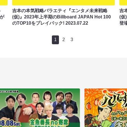
略
吉本の本気戦略バラエティ『エンタメ未来戦略
吉
樹が
(仮)』2023年上半期のBillboard JAPAN Hot 100
(
のTOP10をプレイバック!
2023.07.22
登場
1
2
3