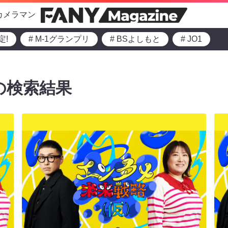
カメラマン
定!
# M-1グランプリ
# BSよしもと
# JO1
の検索結果