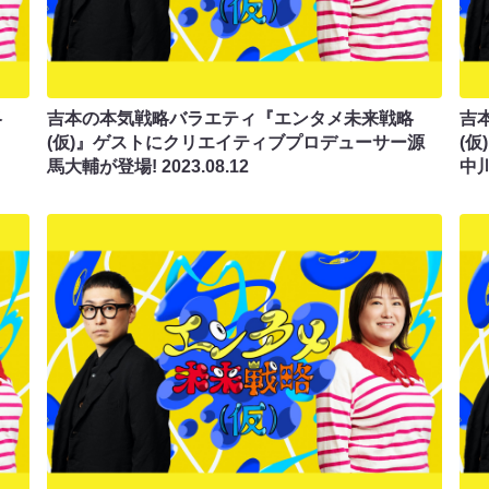
略
吉本の本気戦略バラエティ『エンタメ未来戦略
吉
!
(仮)』ゲストにクリエイティブプロデューサー源
(
馬大輔が登場!
2023.08.12
中