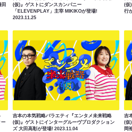
鎌田
(仮)』ゲストにダンスカンパニー
(仮
「ELEVENPLAY」主宰 MIKIKOが登場!
行
2023.11.25
略
吉本の本気戦略バラエティ『エンタメ未来戦略
吉
ター
(仮)』ゲストにインターグルーヴプロダクション
(仮
ズ 大田高彰が登場!
2023.11.04
岡