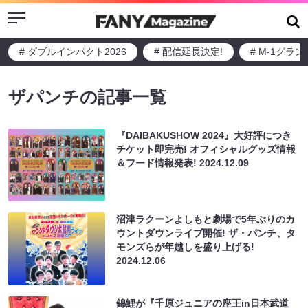
Menu
# ダブルインパクト2026
# 配信延長決定!
# M-1グラ
ザパンチの記事一覧
『DAIBAKUSHOW 2024』大好評につき
チケット即完売! オフィシャルグッズ情報
＆フード情報発表!
2024.12.09
沼津ラクーンよしもと劇場で5年ぶりのカ
ウントダウンライブ開催! ザ・パンチ、タ
モンズらが年越しを盛り上げる!
2024.12.06
錦鯉が『千原ジュニアの座王in日本武道