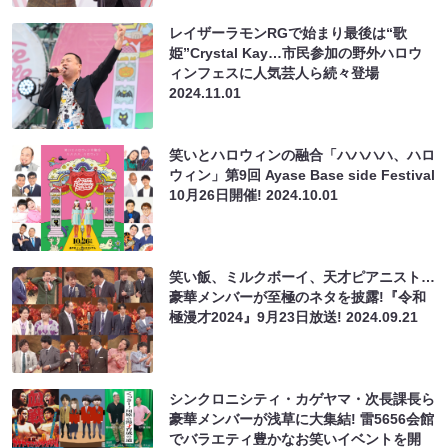
レイザーラモンRGで始まり最後は“歌
姫”Crystal Kay…市民参加の野外ハロウ
ィンフェスに人気芸人ら続々登場
2024.11.01
笑いとハロウィンの融合「ハハハハ、ハロ
ウィン」第9回 Ayase Base side Festival
10月26日開催!
2024.10.01
笑い飯、ミルクボーイ、天才ピアニスト…
豪華メンバーが⾄極のネタを披露!『令和
極漫才2024』9月23日放送!
2024.09.21
シンクロニシティ・カゲヤマ・次長課長ら
豪華メンバーが浅草に大集結! 雷5656会館
でバラエティ豊かなお笑いイベントを開