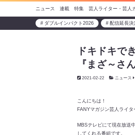
ニュース
連載
特集
芸人ライター・芸人
# ダブルインパクト2026
# 配信延長決
ドキドキで
『まざ～さん
2021-02-22
ニュース
こんにちは！
FANYマガジン芸人ライ
MBSテレビにて現在放送
してくれる番組です。