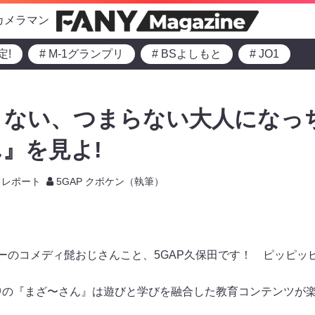
カメラマン
定!
# M-1グランプリ
# BSよしもと
# JO1
きない、つまらない大人になっ
』を見よ!
レポート
5GAP クボケン（執筆）
ターのコメディ髭おじさんこと、5GAP久保田です！ ピッピッ
中の『まざ〜さん』は遊びと学びを融合した教育コンテンツが