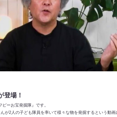
が登場！
フピーお宝発掘隊』です。
原西さんが2人の子ども隊員を率いて様々な物を発掘するという動