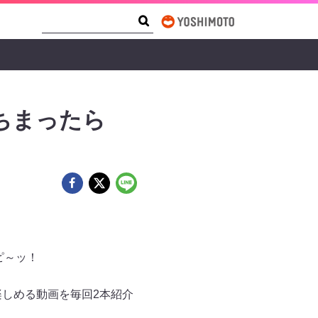
Search Form
Search
ちまったら
ピ～ッ！
楽しめる動画を毎回2本紹介