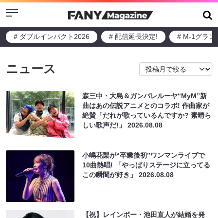
Menu
# ダブルインパクト2026
# 配信延長決定!
# M-1グラ
ニュース
森三中・大島＆ガンバレルーヤ“MyM”新
曲はあの伝説アニメとのコラボ! 作曲家が
絶賛「だれが歌っているんですか? 素晴ら
しい歌声だ!」
2026.08.08
小嶋花梨が“卒業後初”ワンマンライブで
10曲熱唱! 「やっぱりステージに立ってる
この瞬間が好き」
2026.08.08
【祝】レインボー・池田直人が結婚を発