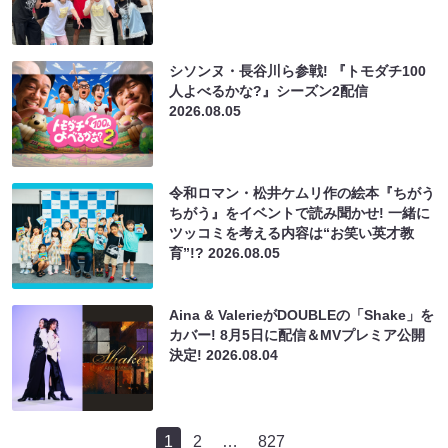
シソンヌ・長谷川ら参戦! 『トモダチ100
人よべるかな?』シーズン2配信
2026.08.05
令和ロマン・松井ケムリ作の絵本『ちがう
ちがう』をイベントで読み聞かせ! 一緒に
ツッコミを考える内容は“お笑い英才教
育”!?
2026.08.05
Aina & ValerieがDOUBLEの「Shake」を
カバー! 8月5日に配信＆MVプレミア公開
決定!
2026.08.04
1
2
…
827