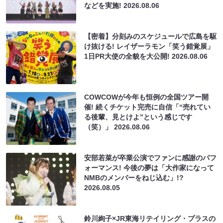
などを実施!
2026.08.06
【密着】分刻みのスケジュールで広島を駆
け抜ける! レイザーラモン「笑う錯覚展」
1日PR大使の全貌を大公開!
2026.08.06
COWCOWが今年も恒例の全国ツアー開
催! 続くチケット完売に自信「“売れてい
る後輩、見とけよ”という感じです
（笑）」
2026.08.06
安部若菜が卒業公演でファンに感謝のパフ
ォーマンス! 今後の夢は「大作家になって
NMBのメンバーをねじ込む」!?
2026.08.05
鈴川絢子×JR東海リテイリング・プラスの