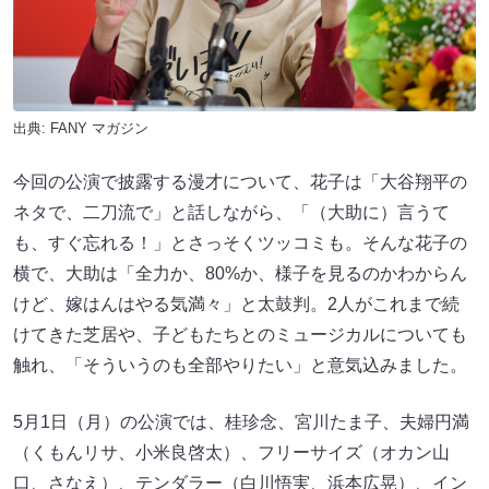
出典:
FANY マガジン
今回の公演で披露する漫才について、花子は「大谷翔平の
ネタで、二刀流で」と話しながら、「（大助に）言うて
も、すぐ忘れる！」とさっそくツッコミも。そんな花子の
横で、大助は「全力か、80%か、様子を見るのかわからん
けど、嫁はんはやる気満々」と太鼓判。2人がこれまで続
けてきた芝居や、子どもたちとのミュージカルについても
触れ、「そういうのも全部やりたい」と意気込みました。
5月1日（月）の公演では、桂珍念、宮川たま子、夫婦円満
（くもんリサ、小米良啓太）、フリーサイズ（オカン山
口、さなえ）、テンダラー（白川悟実、浜本広晃）、イン