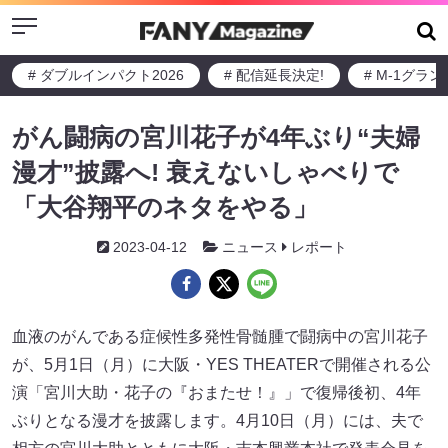
Menu
# ダブルインパクト2026
# 配信延長決定!
# M-1グラ
がん闘病の宮川花子が4年ぶり“夫婦
漫才”披露へ! 衰えないしゃべりで
「大谷翔平のネタをやる」
2023-04-12
ニュース
レポート
血液のがんである症候性多発性骨髄腫で闘病中の宮川花子
が、5月1日（月）に大阪・YES THEATERで開催される公
演「宮川大助・花子の『おまたせ！』」で復帰後初、4年
ぶりとなる漫才を披露します。4月10日（月）には、夫で