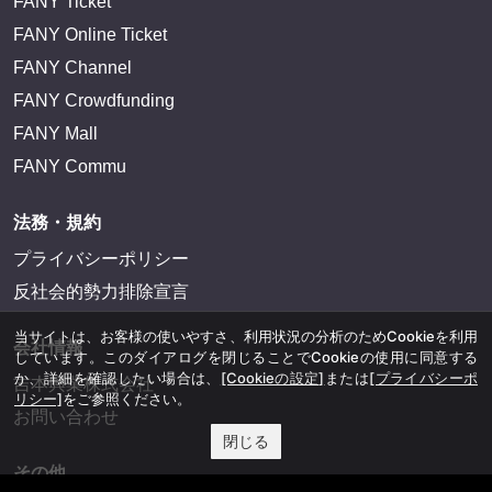
FANY Ticket
FANY Online Ticket
FANY Channel
FANY Crowdfunding
FANY Mall
FANY Commu
法務・規約
プライバシーポリシー
反社会的勢力排除宣言
当サイトは、お客様の使いやすさ、利用状況の分析のためCookieを利用
会社情報
しています。このダイアログを閉じることでCookieの使用に同意する
か、詳細を確認したい場合は、
[Cookieの設定]
または
[プライバシーポ
吉本興業株式会社
リシー]
をご参照ください。
お問い合わせ
閉じる
その他