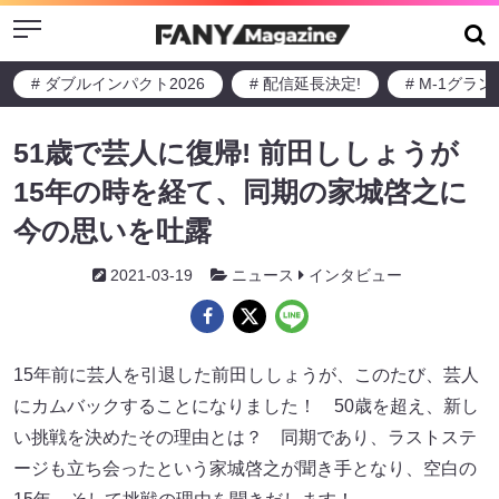
Menu
# ダブルインパクト2026
# 配信延長決定!
# M-1グラ
51歳で芸人に復帰! 前田ししょうが
15年の時を経て、同期の家城啓之に
今の思いを吐露
2021-03-19
ニュース
インタビュー
15年前に芸人を引退した前田ししょうが、このたび、芸人
にカムバックすることになりました！ 50歳を超え、新し
い挑戦を決めたその理由とは？ 同期であり、ラストステ
ージも立ち会ったという家城啓之が聞き手となり、空白の