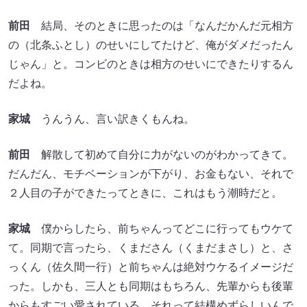
前田
結局、そのときに思ったのは「なんだかんだ元相方
の（北条ふとし）のせいにしてたけど、俺がダメだったん
じゃん」と。コンビのときは相方のせいにできたりするん
だよね。
家城
うんうん、言い訳きくもんね。
前田
解散して初めて自分に力がないのがわかってきて。
だんだん、モチベーションが下がり、お金もない、それで
２人目の子ができたってときに、これはもう潮時だと。
家城
僕からしたら、前ちゃんってどこに行ってもウケて
て。同期で言ったら、くまださん（くまだまさし）と、さ
っくん（佐久間一行）と前ちゃんは絶対ウケるイメージだ
った。しかも、三人とも同期はもちろん、先輩からも後輩
からもすごい愛されている。それって結構めずらしいんで