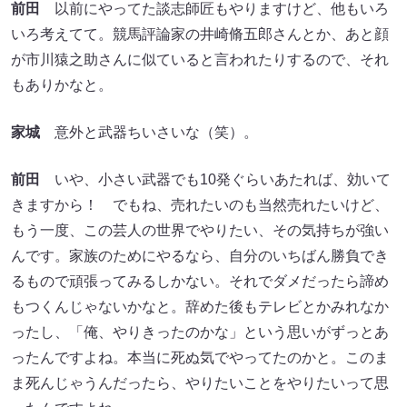
前田
以前にやってた談志師匠もやりますけど、他もいろ
いろ考えてて。競馬評論家の井崎脩五郎さんとか、あと顔
が市川猿之助さんに似ていると言われたりするので、それ
もありかなと。
家城
意外と武器ちいさいな（笑）。
前田
いや、小さい武器でも10発ぐらいあたれば、効いて
きますから！ でもね、売れたいのも当然売れたいけど、
もう一度、この芸人の世界でやりたい、その気持ちが強い
んです。家族のためにやるなら、自分のいちばん勝負でき
るもので頑張ってみるしかない。それでダメだったら諦め
もつくんじゃないかなと。辞めた後もテレビとかみれなか
ったし、「俺、やりきったのかな」という思いがずっとあ
ったんですよね。本当に死ぬ気でやってたのかと。このま
ま死んじゃうんだったら、やりたいことをやりたいって思