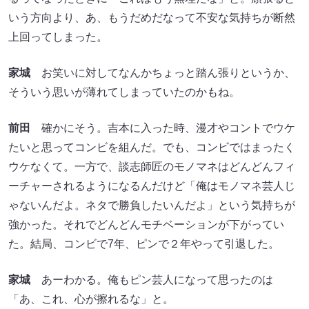
いう方向より、あ、もうだめだなって不安な気持ちが断然
上回ってしまった。
家城
お笑いに対してなんかちょっと踏ん張りというか、
そういう思いが薄れてしまっていたのかもね。
前田
確かにそう。吉本に入った時、漫才やコントでウケ
たいと思ってコンビを組んだ。でも、コンビではまったく
ウケなくて。一方で、談志師匠のモノマネはどんどんフィ
ーチャーされるようになるんだけど「俺はモノマネ芸人じ
ゃないんだよ。ネタで勝負したいんだよ」という気持ちが
強かった。それでどんどんモチベーションが下がってい
た。結局、コンビで7年、ピンで２年やって引退した。
家城
あーわかる。俺もピン芸人になって思ったのは
「あ、これ、心が擦れるな」と。