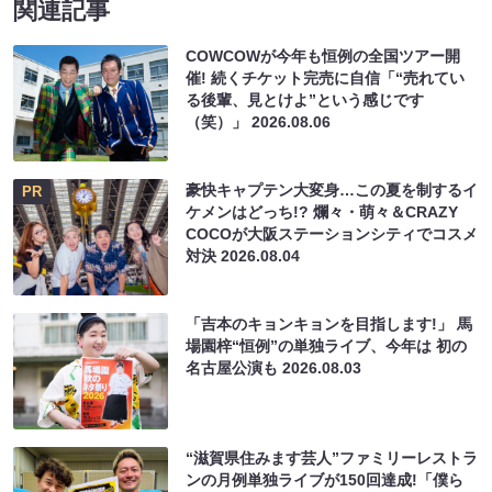
関連記事
COWCOWが今年も恒例の全国ツアー開
催! 続くチケット完売に自信「“売れてい
る後輩、見とけよ”という感じです
（笑）」
2026.08.06
豪快キャプテン大変身…この夏を制するイ
PR
ケメンはどっち!? 爛々・萌々＆CRAZY
COCOが大阪ステーションシティでコスメ
対決
2026.08.04
「吉本のキョンキョンを目指します!」 馬
場園梓“恒例”の単独ライブ、今年は 初の
名古屋公演も
2026.08.03
“滋賀県住みます芸人”ファミリーレストラ
ンの月例単独ライブが150回達成!「僕ら