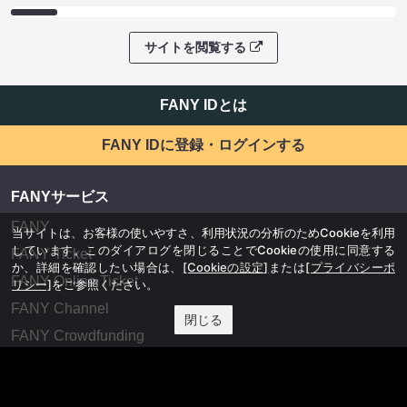
サイトを閲覧する
FANY IDとは
FANY IDに登録・ログインする
FANYサービス
FANY
当サイトは、お客様の使いやすさ、利用状況の分析のためCookieを利用
しています。このダイアログを閉じることでCookieの使用に同意する
FANY Ticket
か、詳細を確認したい場合は、
[Cookieの設定]
または
[プライバシーポ
FANY Online Ticket
リシー]
をご参照ください。
FANY Channel
閉じる
FANY Crowdfunding
FANY Mall
FANY Commu