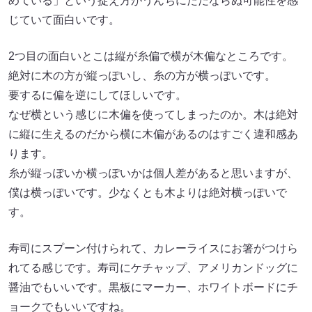
めている」という捉え方がうんちにただならぬ可能性を感
じていて面白いです。
2つ目の面白いとこは縦が糸偏で横が木偏なところです。
絶対に木の方が縦っぽいし、糸の方が横っぽいです。
要するに偏を逆にしてほしいです。
なぜ横という感じに木偏を使ってしまったのか。木は絶対
に縦に生えるのだから横に木偏があるのはすごく違和感あ
ります。
糸が縦っぽいか横っぽいかは個人差があると思いますが、
僕は横っぽいです。少なくとも木よりは絶対横っぽいで
す。
寿司にスプーン付けられて、カレーライスにお箸がつけら
れてる感じです。寿司にケチャップ、アメリカンドッグに
醤油でもいいです。黒板にマーカー、ホワイトボードにチ
ョークでもいいですね。