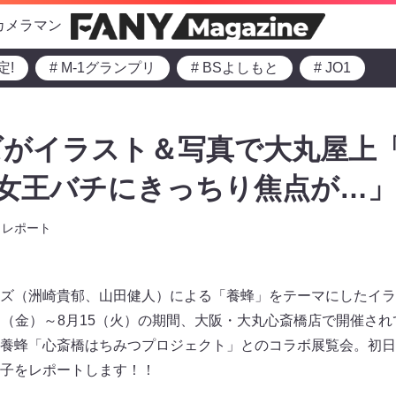
カメラマン
定!
# M-1グランプリ
# BSよしもと
# JO1
ズがイラスト＆写真で大丸屋上
「女王バチにきっちり焦点が…」
レポート
ズ（洲崎貴郁、山田健人）による「養蜂」をテーマにしたイラス
が7月14日（金）～8月15（火）の期間、大阪・大丸心斎橋店で開催
養蜂「心斎橋はちみつプロジェクト」とのコラボ展覧会。初日
子をレポートします！！