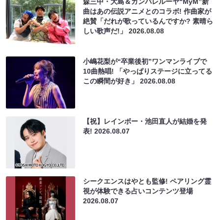
森三中・大島＆ガンバレルーヤ“MyM”新
曲はあの伝説アニメとのコラボ! 作曲家が
絶賛「だれが歌っているんですか? 素晴ら
しい歌声だ!」
2026.08.08
小嶋花梨が“卒業後初”ワンマンライブで
10曲熱唱! 「やっぱりステージに立ってる
この瞬間が好き」
2026.08.08
【祝】レインボー・池田直人が結婚を発
表!
2026.08.07
シークエンスはやとも監修! ペアリング霊
視が体験できる占いコンテンツ登場
2026.08.07