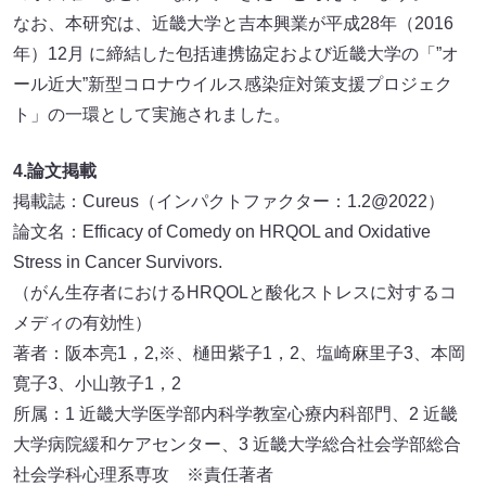
なお、本研究は、近畿大学と吉本興業が平成28年（2016
年）12月 に締結した包括連携協定および近畿大学の「”オ
ール近大”新型コロナウイルス感染症対策支援プロジェク
ト」の一環として実施されました。
4.論文掲載
掲載誌：Cureus（インパクトファクター：1.2@2022）
論文名：Efficacy of Comedy on HRQOL and Oxidative
Stress in Cancer Survivors.
（がん生存者におけるHRQOLと酸化ストレスに対するコ
メディの有効性）
著者：阪本亮1，2,※、樋田紫子1，2、塩崎麻里子3、本岡
寛子3、小山敦子1，2
所属：1 近畿大学医学部内科学教室心療内科部門、2 近畿
大学病院緩和ケアセンター、3 近畿大学総合社会学部総合
社会学科心理系専攻 ※責任著者