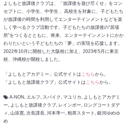
よしもと放課後クラブは、「放課後を遊び尽くせ」をコン
セプトに、小学生、中学生 、高校生を対象に、子どもたち
が放課後の時間を利用してエンターテインメントなどを楽
しく学べるクラブ活動です。子どもたちの放課後の“居場
所”をつくるとともに、将来、エンターテインメントにかか
わりたいという子どもたちの「夢」の実現を応援します。
2022年10月に開校した大阪校に加え、2023年5月に東京
校、沖縄校が開校しました。
「よしもとアカデミー」公式サイトは
こちら
から。
「よしもと放課後クラブ」公式サイトは
こちら
から。
A-NON
,
エルフ
,
スパイク
,
マユリカ
,
よしもとアカデミ
ー
,
よしもと放課後クラブ
,
レインボー
,
ロングコートダデ
ィ
,
山添寛
,
次長課長
,
河本準一
,
相席スタート
,
銀河ゆめゆ
め