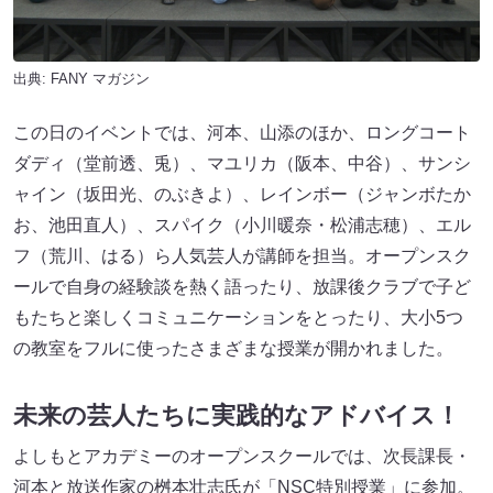
出典:
FANY マガジン
この日のイベントでは、河本、山添のほか、ロングコート
ダディ（堂前透、兎）、マユリカ（阪本、中谷）、サンシ
ャイン（坂田光、のぶきよ）、レインボー（ジャンボたか
お、池田直人）、スパイク（小川暖奈・松浦志穂）、エル
フ（荒川、はる）ら人気芸人が講師を担当。オープンスク
ールで自身の経験談を熱く語ったり、放課後クラブで子ど
もたちと楽しくコミュニケーションをとったり、大小5つ
の教室をフルに使ったさまざまな授業が開かれました。
未来の芸人たちに実践的なアドバイス！
よしもとアカデミーのオープンスクールでは、次長課長・
河本と放送作家の桝本壮志氏が「NSC特別授業」に参加。