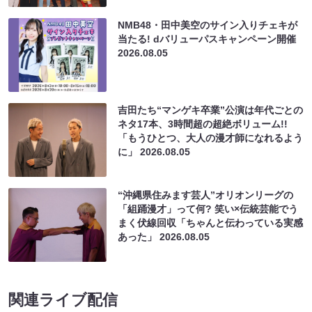
NMB48・田中美空のサイン入りチェキが
当たる! dバリューパスキャンペーン開催
2026.08.05
吉田たち“マンゲキ卒業”公演は年代ごとの
ネタ17本、3時間超の超絶ボリューム!!
「もうひとつ、大人の漫才師になれるよう
に」
2026.08.05
“沖縄県住みます芸人”オリオンリーグの
「組踊漫才」って何? 笑い×伝統芸能でう
まく伏線回収「ちゃんと伝わっている実感
あった」
2026.08.05
関連ライブ配信