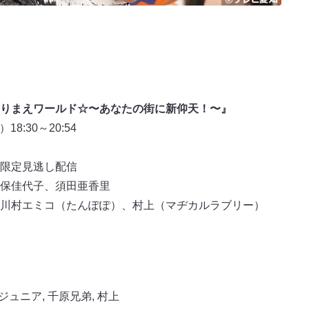
りまえワールド☆〜あなたの街に新仰天！〜』
8:30～20:54
期間限定見逃し配信
保佳代子、須田亜香里
川村エミコ（たんぽぽ）、村上（マヂカルラブリー）
ジュニア
,
千原兄弟
,
村上