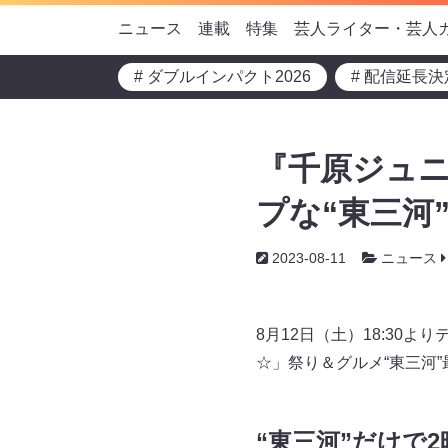
ニュース
連載
特集
芸人ライター・芸人
# ダブルインパクト2026
# 配信延長決
『千原ジュ
プな“東三河”
2023-08-11
ニュース
8月12日（土）18:30
☆」祭り＆グルメ“東三河”
“東三河”だけで