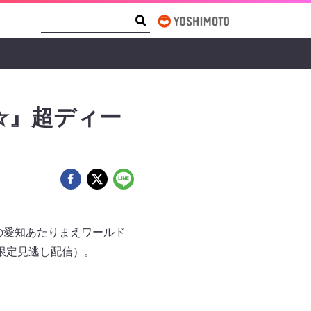
Search Form
Search
☆』超ディー
アの愛知あたりまえワールド
間限定見逃し配信）。