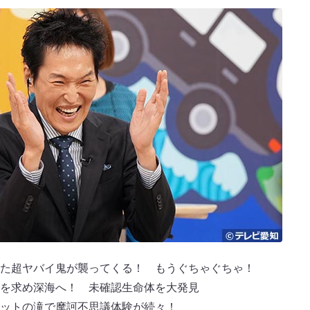
た超ヤバイ鬼が襲ってくる！ もうぐちゃぐちゃ！
を求め深海へ！ 未確認生命体を大発見
ットの滝で摩訶不思議体験が続々！