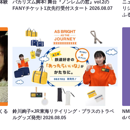
体験
バカリズム脚本! 舞台『ノンレムの窓』vol.2の
ニ
FANYチケット1次先行受付スタート
2026.08.07
リ
ふ
くる
鈴川絢子×JR東海リテイリング・プラスのトラベ
N
ルグッズ発売!
2026.08.05
d