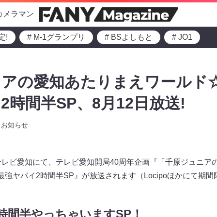
カメラマン
定!
# M-1グランプリ
# BSよしもと
# JO1
ニアの愛知あたりまえワールド
2時間半SP、8月12日放送!
お知らせ
よりテレビ愛知にて、テレビ愛知開局40周年企画『「千原ジュニ
最強ヤバイ2時間半SP』が放送されます（Locipoほかにて期
2時間半やっちゃいますSP！