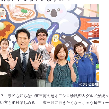
？ 県民も知らない東三河の超オモシロ珍風習＆グルメが続々
い方も絶対楽しめる！ 東三河に行きたくなっちゃう超ディー