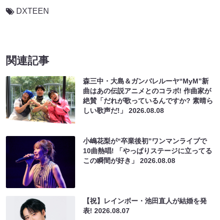
DXTEEN
関連記事
森三中・大島＆ガンバレルーヤ“MyM”新
曲はあの伝説アニメとのコラボ! 作曲家が
絶賛「だれが歌っているんですか? 素晴ら
しい歌声だ!」
2026.08.08
小嶋花梨が“卒業後初”ワンマンライブで
10曲熱唱! 「やっぱりステージに立ってる
この瞬間が好き」
2026.08.08
【祝】レインボー・池田直人が結婚を発
表!
2026.08.07