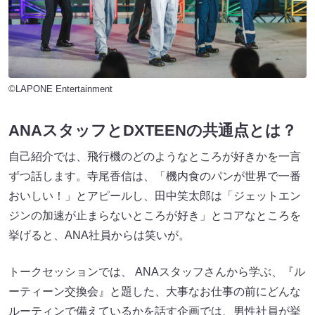
©LAPONE Entertainment
ANAスタッフとDXTEENの共通点とは？
⾃⼰紹介では、⾶⾏機のどのようなところが好きかを⼀⾔
ずつ話します。寺尾⾹信は、「機内⾷のパンが世界で⼀番
おいしい！」とアピールし、⽥中笑太郎は「ジェットエン
ジンの加速が⽌まらないところが好き」とコアなところを
挙げると、ANA社員からは笑いが。
トークセッションでは、 ANAスタッフさんから学ぶ、『ル
ーティーン交換会』と題した、⼤事なお仕事の前にどんな
ルーティンで備えているかを話す企画では、男性社員が挙