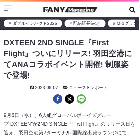
Menu
# ダブルインパクト2026
# 配信延長決定!
# M-1グラ
DXTEEN 2ND SINGLE『First
Flight』ついにリリース! ⽻⽥空港に
てANAコラボイベント開催! 制服姿
で登場!
2023-09-07
ニュース
レポート
9⽉6⽇（⽔）、6⼈組グローバルボーイズグルー
プ“DXTEEN”が2ND SINGLE『First Flight』のリリース⽇を
迎え、⽻⽥空港第2ターミナル 国際線出発ラウンジにて、