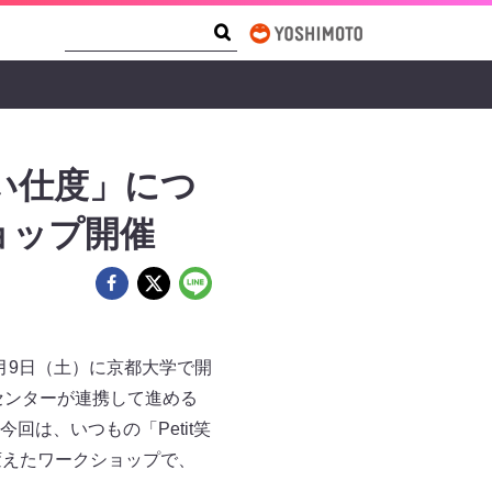
Search Form
Search
い仕度」につ
ショップ開催
9月9日（土）に京都大学で開
究センターが連携して進める
は、いつもの「Petit笑
変えたワークショップで、