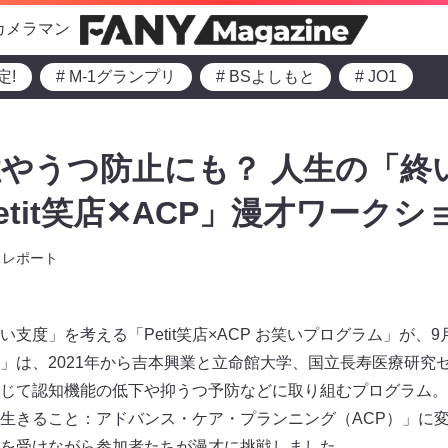
カメラマン
定!
# M-1グランプリ
# BSよしもと
# JO1
やうつ防止にも？ 人生の「終
etit笑店✕ACP」漫才ワーク
レポート
支度」を考える「Petit笑店×ACP お笑いプログラム」が、
笑店」は、2021年から吉本興業と立命館大学、国立長寿医療研
じて認知機能の低下や抑うつ予防などに取り組むプログラム。今回
生きること：アドバンス・ケア・プランニング（ACP）」に
を受けながら参加者たちが漫才に挑戦しました。