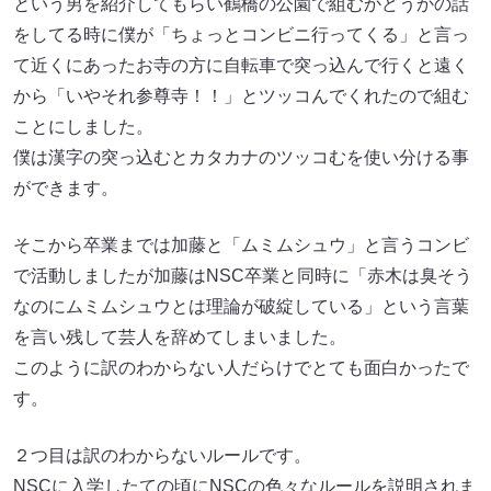
という男を紹介してもらい鶴橋の公園で組むかどうかの話
をしてる時に僕が「ちょっとコンビニ行ってくる」と言っ
て近くにあったお寺の方に自転車で突っ込んで行くと遠く
から「いやそれ参尊寺！！」とツッコんでくれたので組む
ことにしました。
僕は漢字の突っ込むとカタカナのツッコむを使い分ける事
ができます。
そこから卒業までは加藤と「ムミムシュウ」と言うコンビ
で活動しましたが加藤はNSC卒業と同時に「赤木は臭そう
なのにムミムシュウとは理論が破綻している」という言葉
を言い残して芸人を辞めてしまいました。
このように訳のわからない人だらけでとても面白かったで
す。
２つ目は訳のわからないルールです。
NSCに入学したての頃にNSCの色々なルールを説明されま