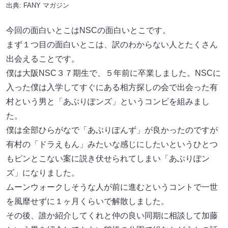
出典:
FANY マガジン
今回の面白いとこはNSCの面白いとこです。
まず１つ目の面白いとこは、訳のわからない人とたくさん
出会えることです。
僕は大阪NSC３７期生で、５年前に卒業しました。NSCに
入った僕は入学してすぐにある相方探しの会で出会った有
村という男と「あぶりぽンズ」というコンビを組みまし
た。
僕は全部ひらがなで「あぶりぽんず」が良かったのですが
有村の「ドラえもん」みたいな感じにしたいというひとつ
もピンとこない案に説き伏せられてしまい「あぶりぽン
ズ」になりました。
ムーンウォークしそうな人が前に進むというコントで一世
を風靡せずに１ヶ月くらいで解散しました。
その後、誰か紹介してくれと仲の良い同期に相談して加藤