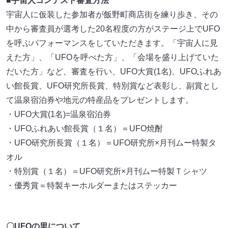
■宇宙人コンテスト審査方法
宇宙人に仮装した参加者が飯野町商店街を練り歩き、その
中から審査員が選考した20名程度の方がステージ上でUFO
を呼ぶパフォーマンスをしていただきます。「宇宙人に見
えた方」、「UFOを呼べた方」、「会場を盛り上げていた
だいた方」など、審査を行い、UFO大賞(1名)、UFOふれあ
い館長賞、UFO研究所長賞、特別賞など表彰し、副賞とし
て温泉宿泊券や地元の特産品をプレゼントします。
・UFO大賞(1名)=温泉宿泊券
・UFOふれあい館長賞（１名）＝UFO焼酎
・UFO研究所長賞（１名）＝UFO研究所×月刊ムー特製タ
オル
・特別賞（１名）＝UFO研究所×月刊ムー特製Ｔシャツ
・優秀賞＝特製キーホルダーまたはステッカー
〇UFOの里について