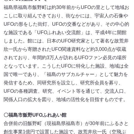
福島県福島市飯野町は約30年前からUFOの里として地域お
こしに取り組んできており、街なかには、宇宙人の石像や
UFOの形をした街灯、UFOの交番などがあり、その中心的
な施設である「UFOふれあい交流館」は、平成4年に開館
しました。館には、日本のUFO研究家として著名な故荒井
欣一氏から寄贈されたUFO関連資料など約3,000点が収蔵
されており、年間約3万人が訪れるUFOファン必見の場所
となっています。こうしたUFOに特化した施設、地域は全
国で唯一であり、「福島のサブカルチャー」として魅力を
発信するため、同研究所を設立し、研究所会員を募り、
UFOの各種調査、研究、イベント等を通じて、交流人口、
関係人口の拡大を図り、地域の活性化を目指すものです。
〇福島市飯野UFOふれあい館
合併前の旧飯野町（現福島県福島市）が30年前にふるさと
創生事業1億円で設置した施設で、故荒井欣一氏（空飛ぶ