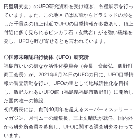
円盤研究会）のUFO研究資料を受け継ぎ、各種展示を行っ
ています。また、この地区では以前からピラミッドの形を
した千貫森の頂上付近でUFOの目撃情報が多数あり、頂上
付近に多く見られるピンカラ石（玄武岩）がる強い磁場を
発し、UFOを呼び寄せるとも言われています。
〇国際未確認飛行物体（UFO）研究所
福島市いいの街なか活性化委員会（会長 斎藤弘、飯野町
商工会長）が、2021年6月24日のUFOの日に、UFO目撃情
報の調査活動を行い、UFOの里として地域活性化を目指
し、飯野ふれあいUFO館（福島県福島市飯野町）に開所し
た国内唯一の施設。
初代所長には、創刊40周年を超えるスーパーミステリー・
マガジン、月刊ムーの編集長、三上丈晴氏が就任、国内外
から研究所会員を募集し、UFOに関する調査研究を行って
います。