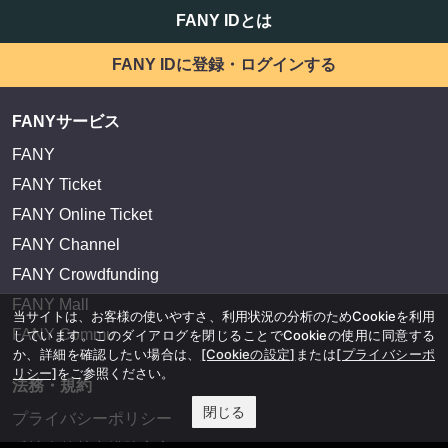
FANY IDとは
FANY IDに登録・ログインする
FANYサービス
FANY
FANY Ticket
FANY Online Ticket
FANY Channel
FANY Crowdfunding
FANY Mall
当サイトは、お客様の使いやすさ、利用状況の分析のためCookieを利用
FANY Commu
しています。このダイアログを閉じることでCookieの使用に同意する
か、詳細を確認したい場合は、
[Cookieの設定]
または
[プライバシーポ
リシー]
をご参照ください。
法務・規約
閉じる
プライバシーポリシー