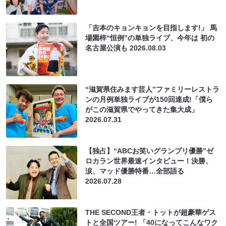
「吉本のキョンキョンを目指します!」 馬
場園梓“恒例”の単独ライブ、今年は 初の
名古屋公演も
2026.08.03
“滋賀県住みます芸人”ファミリーレストラ
ンの月例単独ライブが150回達成!「僕ら
がこの滋賀県でやってきた集大成」
2026.07.31
【独占】“ABCお笑いグランプリ優勝”ゼ
ロカラン世界最速インタビュー！決勝、
涙、マッド優勝特番…全部語る
2026.07.28
THE SECOND王者・トットが超豪華ゲス
トと全国ツアー! 「40になってこんなワク