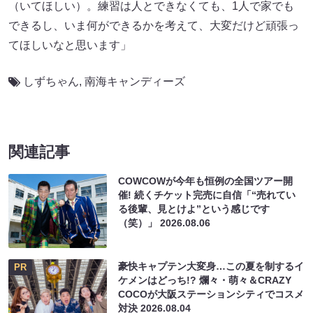
（いてほしい）。練習は人とできなくても、1人で家でも
できるし、いま何ができるかを考えて、大変だけど頑張っ
てほしいなと思います」
しずちゃん
,
南海キャンディーズ
関連記事
COWCOWが今年も恒例の全国ツアー開
催! 続くチケット完売に自信「“売れてい
る後輩、見とけよ”という感じです
（笑）」
2026.08.06
豪快キャプテン大変身…この夏を制するイ
PR
ケメンはどっち!? 爛々・萌々＆CRAZY
COCOが大阪ステーションシティでコスメ
対決
2026.08.04