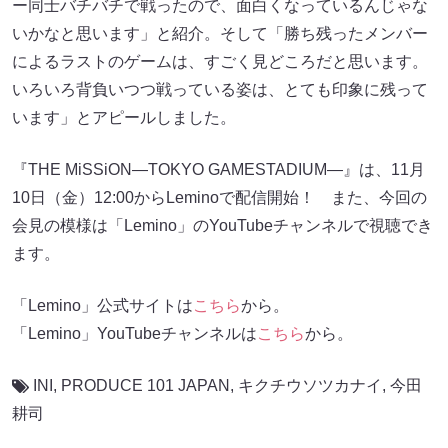
ー同士バチバチで戦ったので、面白くなっているんじゃな
いかなと思います」と紹介。そして「勝ち残ったメンバー
によるラストのゲームは、すごく見どころだと思います。
いろいろ背負いつつ戦っている姿は、とても印象に残って
います」とアピールしました。
『THE MiSSiON―TOKYO GAMESTADIUM―』は、11月
10日（金）12:00からLeminoで配信開始！ また、今回の
会見の模様は「Lemino」のYouTubeチャンネルで視聴でき
ます。
「Lemino」公式サイトは
こちら
から。
「Lemino」YouTubeチャンネルは
こちら
から。
INI
,
PRODUCE 101 JAPAN
,
キクチウソツカナイ
,
今田
耕司