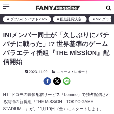
Menu
# ダブルインパクト2026
# 配信延長決定!
# M-1グラ
INIメンバー同士が「久しぶりにバチ
バチに戦った」!? 世界基準のゲーム
バラエティ番組『THE MiSSiON』配
信開始
2023-11-09
ニュース
レポート
NTTドコモの映像配信サービス「Lemino」で独占配信され
る期待の新番組『THE MiSSiON―TOKYO GAME
STADIUM―』が、11月10日（金）にスタートします。