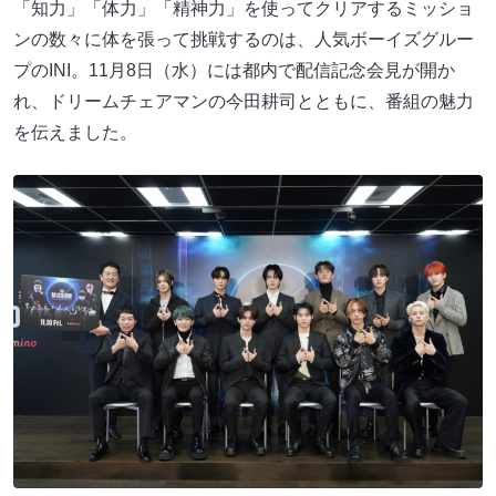
「知力」「体力」「精神力」を使ってクリアするミッショ
ンの数々に体を張って挑戦するのは、人気ボーイズグルー
プのINI。11月8日（水）には都内で配信記念会見が開か
れ、ドリームチェアマンの今田耕司とともに、番組の魅力
を伝えました。