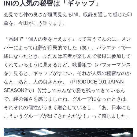
INIの人気の秘密は「ギャップ」
会見でも仲の良さが垣間見えるINI。収録を通して感じた印
象を、今田がこう語ります。
「番組で『個人の夢を叶えます』って言うてんのに、メン
バーによっては夢が庶民的でした（笑）。バラエティで一
緒になったとき、ふだんは若者が楽しんで収録に参加して
くれているように見えるけど、歌番組で（パフォーマンス
を）見ると、ギャップがすごい。それが人気の秘密なのか
なと。あと、人の良さとか、（PRODUCE 101 JAPAN
SEASON2で）苦労してみんなで勝ち残ってきているん
で、絆の強さを感じましたね。グループになったときは、
それぞれの個性がうまく融合しているし、『あ、日本にも
こういうグループが出てきたんだな！』って感じました」