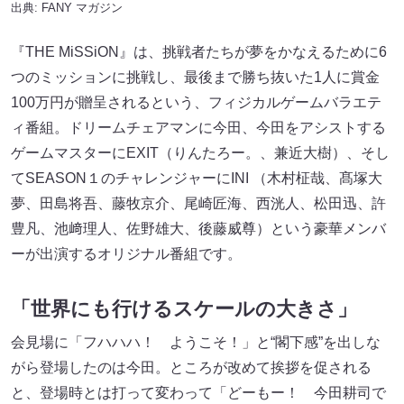
出典:
FANY マガジン
『THE MiSSiON』は、挑戦者たちが夢をかなえるために6
つのミッションに挑戦し、最後まで勝ち抜いた1人に賞金
100万円が贈呈されるという、フィジカルゲームバラエテ
ィ番組。ドリームチェアマンに今田、今田をアシストする
ゲームマスターにEXIT（りんたろー。、兼近大樹）、そし
てSEASON１のチャレンジャーにINI （木村柾哉、髙塚大
夢、田島将吾、藤牧京介、尾崎匠海、西洸人、松田迅、許
豊凡、池﨑理人、佐野雄大、後藤威尊）という豪華メンバ
ーが出演するオリジナル番組です。
「世界にも行けるスケールの大きさ」
会見場に「フハハハ！ ようこそ！」と“閣下感”を出しな
がら登場したのは今田。ところが改めて挨拶を促される
と、登場時とは打って変わって「どーもー！ 今田耕司で