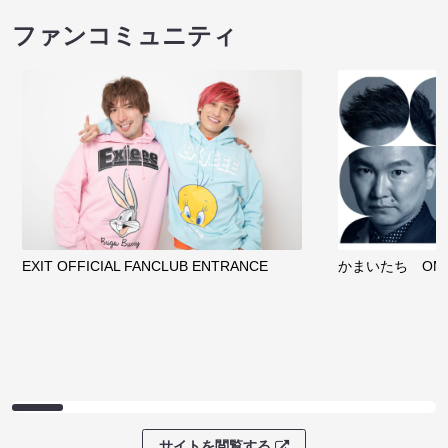
ノンタンのハッ
８月本公演（8/1～8/23）
わくピクニック
08/08 08:30 開場 09:00 開演
08/08 09:30 開
サイトを閲覧する
クラウドファンディング
サイトを閲覧する
ファンコミュニティ