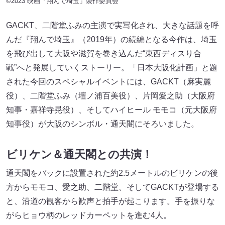
©2023 映画「翔んで埼玉」製作委員会
GACKT、二階堂ふみの主演で実写化され、大きな話題を呼
んだ『翔んで埼玉』（2019年）の続編となる今作は、埼玉
を飛び出して大阪や滋賀を巻き込んだ“東西ディスり合
戦”へと発展していくストーリー。「日本大阪化計画」と題
された今回のスペシャルイベントには、GACKT（麻実麗
役）、二階堂ふみ（壇ノ浦百美役）、片岡愛之助（大阪府
知事・嘉祥寺晃役）、そしてハイヒール モモコ（元大阪府
知事役）が大阪のシンボル・通天閣にそろいました。
ビリケン＆通天閣との共演！
通天閣をバックに設置された約2.5メートルのビリケンの後
方からモモコ、愛之助、二階堂、そしてGACKTが登場する
と、沿道の観客から歓声と拍手が起こります。手を振りな
がらヒョウ柄のレッドカーペットを進む4人。