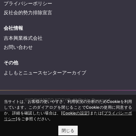
FANYサービス
FANY
FANY Ticket
FANY Online Ticket
FANY Channel
FANY Crowdfunding
FANY Mall
FANY Commu
法務・規約
プライバシーポリシー
当サイトは、お客様の使いやすさ、利用状況の分析のためCookieを利用
しています。このダイアログを閉じることでCookieの使用に同意する
反社会的勢力排除宣言
か、詳細を確認したい場合は、
[Cookieの設定]
または
[プライバシーポ
リシー]
をご参照ください。
会社情報
閉じる
吉本興業株式会社