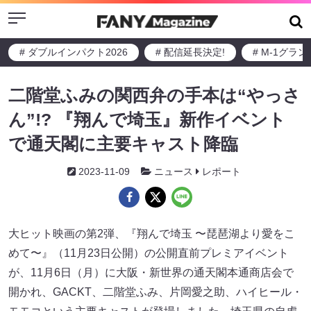
Menu
# ダブルインパクト2026
# 配信延長決定!
# M-1グラ
二階堂ふみの関西弁の手本は“やっさ
ん”!? 『翔んで埼玉』新作イベント
で通天閣に主要キャスト降臨
2023-11-09
ニュース
レポート
大ヒット映画の第2弾、『翔んで埼玉 〜琵琶湖より愛をこ
めて〜』（11月23日公開）の公開直前プレミアイベント
が、11月6日（月）に大阪・新世界の通天閣本通商店会で
開かれ、GACKT、二階堂ふみ、片岡愛之助、ハイヒール・