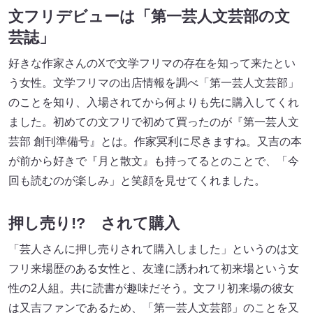
文フリデビューは「第一芸人文芸部の文
芸誌」
好きな作家さんのXで文学フリマの存在を知って来たとい
う女性。文学フリマの出店情報を調べ「第一芸人文芸部」
のことを知り、入場されてから何よりも先に購入してくれ
ました。初めての文フリで初めて買ったのが『第一芸人文
芸部 創刊準備号』とは。作家冥利に尽きますね。又吉の本
が前から好きで『月と散文』も持ってるとのことで、「今
回も読むのが楽しみ」と笑顔を見せてくれました。
押し売り!? されて購入
「芸人さんに押し売りされて購入しました」というのは文
フリ来場歴のある女性と、友達に誘われて初来場という女
性の2人組。共に読書が趣味だそう。文フリ初来場の彼女
は又吉ファンであるため、「第一芸人文芸部」のことを又