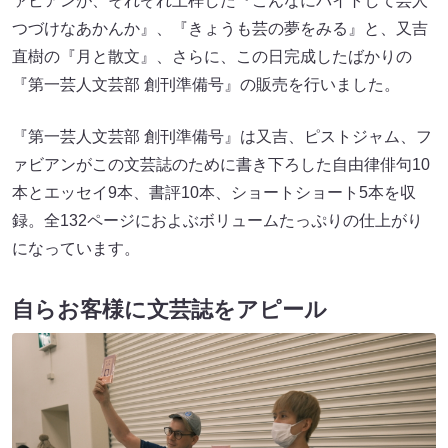
ァビアンが、それぞれ上梓した『こんなにバイトして芸人
つづけなあかんか』、『きょうも芸の夢をみる』と、又吉
直樹の『月と散文』、さらに、この日完成したばかりの
『第一芸人文芸部 創刊準備号』の販売を行いました。
『第一芸人文芸部 創刊準備号』は又吉、ピストジャム、フ
ァビアンがこの文芸誌のために書き下ろした自由律俳句10
本とエッセイ9本、書評10本、ショートショート5本を収
録。全132ページにおよぶボリュームたっぷりの仕上がり
になっています。
自らお客様に文芸誌をアピール