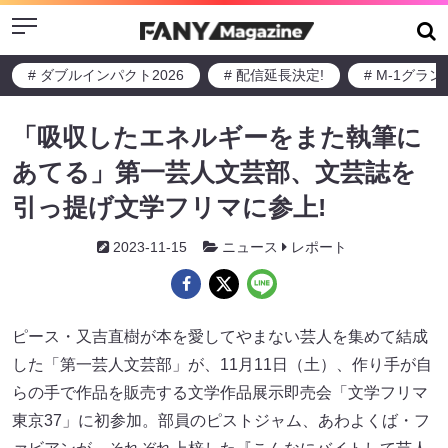
Menu
# ダブルインパクト2026
# 配信延長決定!
# M-1グラ
「吸収したエネルギーをまた執筆に
あてる」第一芸人文芸部、文芸誌を
引っ提げ文学フリマに参上!
2023-11-15
ニュース
レポート
ピース・又吉直樹が本を愛してやまない芸人を集めて結成
した「第一芸人文芸部」が、11月11日（土）、作り手が自
らの手で作品を販売する文学作品展示即売会「文学フリマ
東京37」に初参加。部員のピストジャム、あわよくば・フ