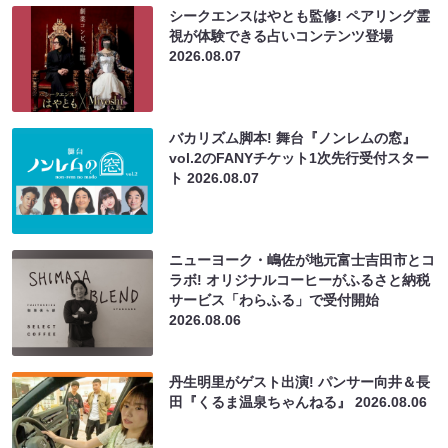
シークエンスはやとも監修! ペアリング霊
視が体験できる占いコンテンツ登場
2026.08.07
バカリズム脚本! 舞台『ノンレムの窓』
vol.2のFANYチケット1次先行受付スター
ト
2026.08.07
ニューヨーク・嶋佐が地元富士吉田市とコ
ラボ! オリジナルコーヒーがふるさと納税
サービス「わらふる」で受付開始
2026.08.06
丹生明里がゲスト出演! パンサー向井＆長
田『くるま温泉ちゃんねる』
2026.08.06