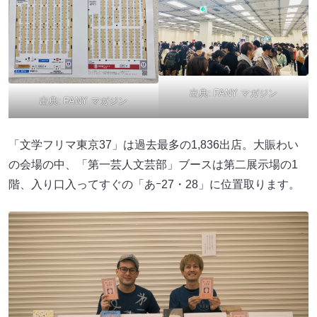
出典:
FANY マガジン
出典:
FANY マガジン
「文学フリマ東京37」は過去最多の1,836出店。大賑わい
の会場の中、「第一芸人文芸部」ブースは第二展示場の1
階、入り口入ってすぐの「あｰ27・28」に位置取ります。