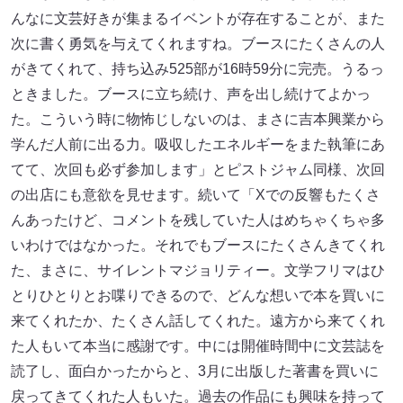
んなに文芸好きが集まるイベントが存在することが、また
次に書く勇気を与えてくれますね。ブースにたくさんの人
がきてくれて、持ち込み525部が16時59分に完売。うるっ
ときました。ブースに立ち続け、声を出し続けてよかっ
た。こういう時に物怖じしないのは、まさに吉本興業から
学んだ人前に出る力。吸収したエネルギーをまた執筆にあ
てて、次回も必ず参加します」とピストジャム同様、次回
の出店にも意欲を見せます。続いて「Xでの反響もたくさ
んあったけど、コメントを残していた人はめちゃくちゃ多
いわけではなかった。それでもブースにたくさんきてくれ
た、まさに、サイレントマジョリティー。文学フリマはひ
とりひとりとお喋りできるので、どんな想いで本を買いに
来てくれたか、たくさん話してくれた。遠方から来てくれ
た人もいて本当に感謝です。中には開催時間中に文芸誌を
読了し、面白かったからと、3月に出版した著書を買いに
戻ってきてくれた人もいた。過去の作品にも興味を持って