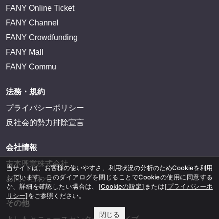
FANY Online Ticket
FANY Channel
FANY Crowdfunding
FANY Mall
FANY Commu
法務・規約
プライバシーポリシー
反社会的勢力排除宣言
会社情報
吉本興業株式会社
当サイトは、お客様の使いやすさ、利用状況の分析のためCookieを利用
しています。このダイアログを閉じることでCookieの使用に同意する
お問い合わせ
か、詳細を確認したい場合は、
[Cookieの設定]
または
[プライバシーポ
リシー]
をご参照ください。
その他
閉じる