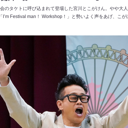
会のタケトに呼び込まれて登場した宮川とこがけん。やや大人
m Festival man！ Workshop！」と勢いよく声をあげ、こ