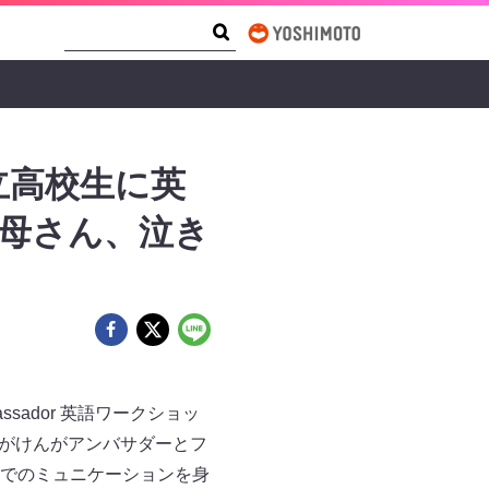
Search Form
Search
立高校生に英
お母さん、泣き
ssador 英語ワークショッ
こがけんがアンバサダーとフ
でのミュニケーションを身