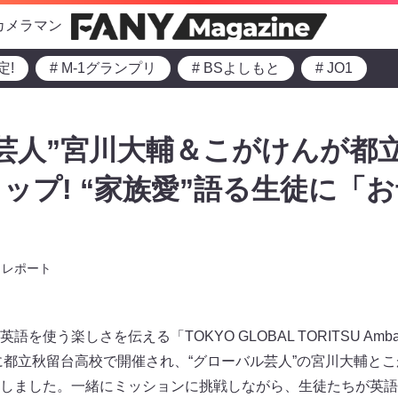
カメラマン
定!
# M-1グランプリ
# BSよしもと
# JO1
芸人”宮川大輔＆こがけんが都
ップ! “家族愛”語る生徒に「
」
レポート
使う楽しさを伝える「TOKYO GLOBAL TORITSU Amba
）に都立秋留台高校で開催され、“グローバル芸人”の宮川大輔と
しました。一緒にミッションに挑戦しながら、生徒たちが英語