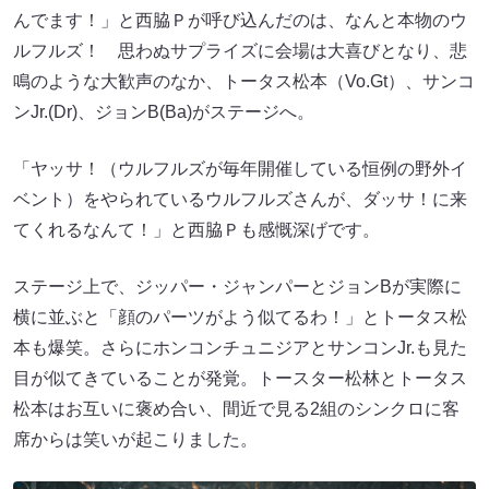
んでます！」と西脇Ｐが呼び込んだのは、なんと本物のウ
ルフルズ！ 思わぬサプライズに会場は大喜びとなり、悲
鳴のような大歓声のなか、トータス松本（Vo.Gt）、サンコ
ンJr.(Dr)、ジョンB(Ba)がステージへ。
「ヤッサ！（ウルフルズが毎年開催している恒例の野外イ
ベント）をやられているウルフルズさんが、ダッサ！に来
てくれるなんて！」と西脇Ｐも感慨深げです。
ステージ上で、ジッパー・ジャンパーとジョンBが実際に
横に並ぶと「顔のパーツがよう似てるわ！」とトータス松
本も爆笑。さらにホンコンチュニジアとサンコンJr.も見た
目が似てきていることが発覚。トースター松林とトータス
松本はお互いに褒め合い、間近で見る2組のシンクロに客
席からは笑いが起こりました。