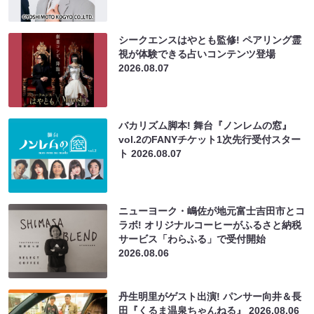
シークエンスはやとも監修! ペアリング霊
視が体験できる占いコンテンツ登場
2026.08.07
バカリズム脚本! 舞台『ノンレムの窓』
vol.2のFANYチケット1次先行受付スター
ト
2026.08.07
ニューヨーク・嶋佐が地元富士吉田市とコ
ラボ! オリジナルコーヒーがふるさと納税
サービス「わらふる」で受付開始
2026.08.06
丹生明里がゲスト出演! パンサー向井＆長
田『くるま温泉ちゃんねる』
2026.08.06