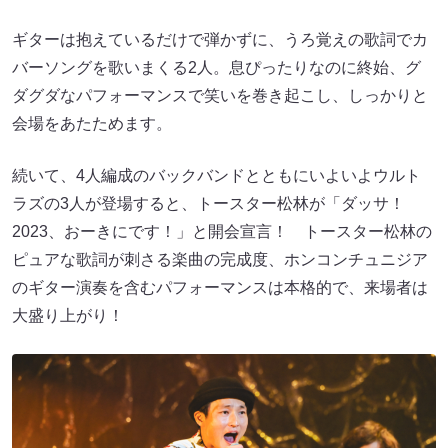
ギターは抱えているだけで弾かずに、うろ覚えの歌詞でカ
バーソングを歌いまくる2人。息ぴったりなのに終始、グ
ダグダなパフォーマンスで笑いを巻き起こし、しっかりと
会場をあたためます。
続いて、4人編成のバックバンドとともにいよいよウルト
ラズの3人が登場すると、トースター松林が「ダッサ！
2023、おーきにです！」と開会宣言！ トースター松林の
ピュアな歌詞が刺さる楽曲の完成度、ホンコンチュニジア
のギター演奏を含むパフォーマンスは本格的で、来場者は
大盛り上がり！