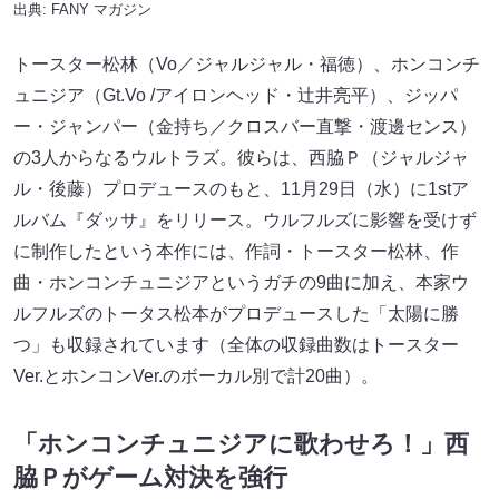
出典:
FANY マガジン
トースター松林（Vo／ジャルジャル・福徳）、ホンコンチ
ュニジア（Gt.Vo /アイロンヘッド・辻井亮平）、ジッパ
ー・ジャンパー（金持ち／クロスバー直撃・渡邊センス）
の3人からなるウルトラズ。彼らは、西脇Ｐ（ジャルジャ
ル・後藤）プロデュースのもと、11月29日（水）に1stア
ルバム『ダッサ』をリリース。ウルフルズに影響を受けず
に制作したという本作には、作詞・トースター松林、作
曲・ホンコンチュニジアというガチの9曲に加え、本家ウ
ルフルズのトータス松本がプロデュースした「太陽に勝
つ」も収録されています（全体の収録曲数はトースター
Ver.とホンコンVer.のボーカル別で計20曲）。
「ホンコンチュニジアに歌わせろ！」西
脇Ｐがゲーム対決を強行