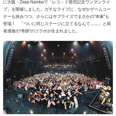
に大阪・Zepp Nambaで「レコ－ド発売記念ワンマンライ
ブ」を開催しました。ガチなライブに、なぜかゲームコー
ナーも挟みつつ、さらにはサプライズでまさかの“本家”も
登場！ 「ついに同じステージに立てるなんて……」と両
者感激の“奇跡”のコラボが生まれました。