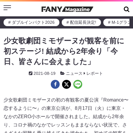
Menu
# ダブルインパクト2026
# 配信延長決定!
# M-1グラ
少女歌劇団ミモザーヌが観客を前に
初ステージ! 結成から2年余り「今
日、皆さんに会えました」
2021-08-19
ニュース
レポート
少女歌劇団ミモザーヌの初の有観客の夏公演『Romance〜
恋するように〜』の東京公演が、8月17日（火）に東京・
なかのZERO小ホールで開催されました。結成から2年余
り、コロナ禍のなかでレッスンもままならない状況で、さ