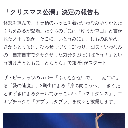
「クリスマス公演」決定の報告も
休憩を挟んで、トラ柄のハッピを着たいわなみゆうかとた
ぐちえみるが登場。たぐちの手には「ゆうか軍団」と書か
れたノボリ旗が。そこに、いとうみにぃ、しものあやめ、
さかもとりるは、ひろせしづくも加わり、団長・いわなみ
の「自粛自粛でクサクサした気分をぶっ飛ばそう！」とい
う掛け声とともに「とらとら」で第2部がスタート。
ザ・ピーナッツのカバー「ふりむかないで」、1期生によ
る「愛の速度」、2期生による「扉の向こうへ」、きくた
とすずきによるクールでかっこいい「ラストダンス」、エ
キゾチックな「アブラカダブラ」を次々と披露します。