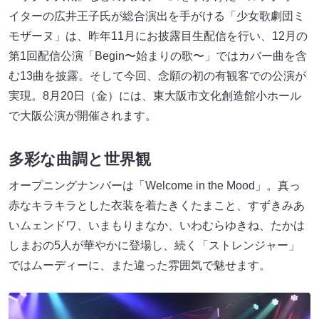
イターの広井王子氏が総合演出を手がける「少女歌劇団ミ
モザーヌ」は、昨年11月にお披露目生配信を行い、12月の
第1回配信公演「Begin〜始まりの歌〜」ではカバー曲を含
む13曲を披露。そして今回、念願の初の有観客での公演が
実現。8月20日（金）には、東大阪市文化創造館小ホール
で大阪公演が開催されます。
多彩な曲調と世界観
オープニングナンバーは「Welcome in the Mood」。真っ
赤なキラキラとした衣装を着たきくたまこと、すずきみあ
いムェンドワ、いまもりまなか、いわむらゆきね、たかは
しまおの5人が華やかに登場し、続く「ストレンジャー」
ではムーディーに、また違った雰囲気で魅せます。