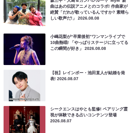
森三中・大島＆ガンバレルーヤ“MyM”新
曲はあの伝説アニメとのコラボ! 作曲家が
絶賛「だれが歌っているんですか? 素晴ら
しい歌声だ!」
2026.08.08
小嶋花梨が“卒業後初”ワンマンライブで
10曲熱唱! 「やっぱりステージに立ってる
この瞬間が好き」
2026.08.08
【祝】レインボー・池田直人が結婚を発
表!
2026.08.07
シークエンスはやとも監修! ペアリング霊
視が体験できる占いコンテンツ登場
2026.08.07