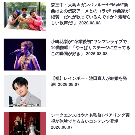
森三中・大島＆ガンバレルーヤ“MyM”新
曲はあの伝説アニメとのコラボ! 作曲家が
絶賛「だれが歌っているんですか? 素晴ら
しい歌声だ!」
2026.08.08
小嶋花梨が“卒業後初”ワンマンライブで
10曲熱唱! 「やっぱりステージに立ってる
この瞬間が好き」
2026.08.08
【祝】レインボー・池田直人が結婚を発
表!
2026.08.07
シークエンスはやとも監修! ペアリング霊
視が体験できる占いコンテンツ登場
2026.08.07