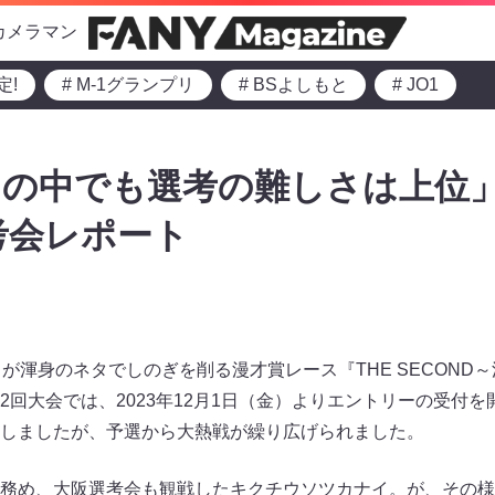
カメラマン
定!
# M-1グランプリ
# BSよしもと
# JO1
の中でも選考の難しさは上位」
選考会レポート
が渾身のネタでしのぎを削る漫才賞レース『THE SECOND
回大会では、2023年12月1日（金）よりエントリーの受付を開始
しましたが、予選から大熱戦が繰り広げられました。
務め、大阪選考会も観戦したキクチウソツカナイ。が、その様