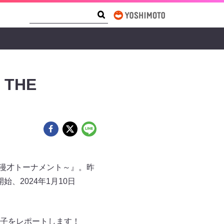
Search Form
Search
THE
～漫才トーナメント～』。昨
、2024年1月10日
子をレポートします！