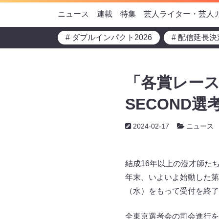
ニュース
連載
特集
芸人ライター・芸人
# ダブルインパクト2026
# 配信延長決
「各賞レース
SECOND
2024-02-17
ニュース
結成16年以上の漫才師たち
年末、いよいよ始動した第2
（水）をもって受付を終了
全東京選考会の司会進行を