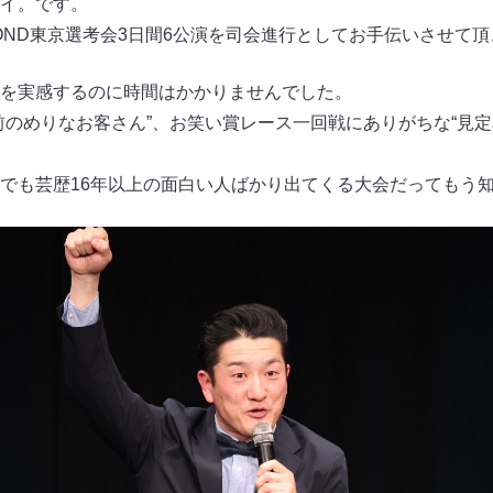
イ。です。
COND東京選考会3日間6公演を司会進行としてお手伝いさせて
を実感するのに時間はかかりませんでした。
前のめりなお客さん”、お笑い賞レース一回戦にありがちな“見定
でも芸歴16年以上の面白い人ばかり出てくる大会だってもう