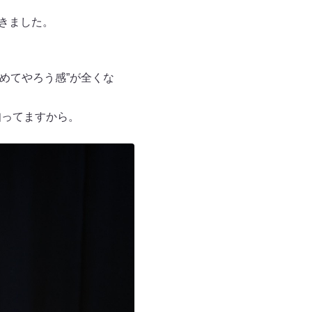
頂きました。
めてやろう感”が全くな
知ってますから。