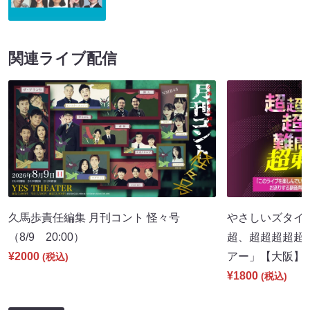
関連ライブ配信
久馬歩責任編集 月刊コント 怪々号
やさしいズタイpr
（8/9 20:00）
超、超超超超超
¥2000
アー」【大阪】（8
(税込)
¥1800
(税込)