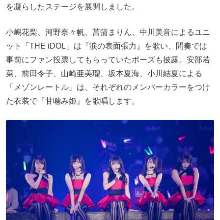
を凝らしたステージを展開しました。
小嶋花梨、河野奈々帆、菖蒲まりん、中川美音によるユニ
ット「THE iDOL」は『涙の表面張力』を歌い、間奏では
事前にファン投票してもらっていたポーズも披露。安部若
菜、前田令子、山崎亜美瑠、坂本夏海、小川結夏による
「メゾンレートル」は、それぞれのメンバーカラーをつけ
た衣装で『甘噛み姫』を歌唱します。