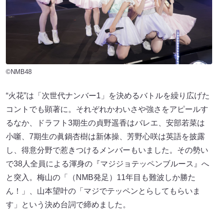
©NMB48
“火花”は「次世代ナンバー1」を決めるバトルを繰り広げた
コントでも顕著に。それぞれかわいさや強さをアピールす
るなか、ドラフト3期生の貞野遥香はバレエ、安部若菜は
小噺、7期生の眞鍋杏樹は新体操、芳野心咲は英語を披露
し、得意分野で惹きつけるメンバーもいました。その勢い
で38人全員による渾身の『マジジョテッペンブルース』へ
と突入。梅山の「（NMB発足）11年目も難波しか勝た
ん！」、山本望叶の「マジでテッペンとらしてもらいま
す」という決め台詞で締めました。