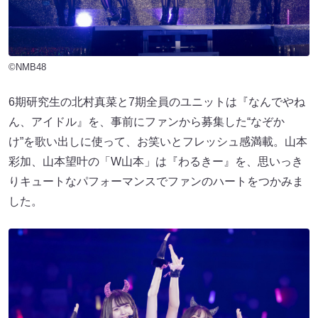
©NMB48
6期研究生の北村真菜と7期全員のユニットは『なんでやね
ん、アイドル』を、事前にファンから募集した“なぞか
け”を歌い出しに使って、お笑いとフレッシュ感満載。山本
彩加、山本望叶の「W山本」は『わるきー』を、思いっき
りキュートなパフォーマンスでファンのハートをつかみま
した。