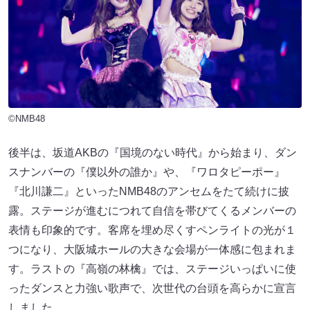
©NMB48
後半は、坂道AKBの『国境のない時代』から始まり、ダン
スナンバーの『僕以外の誰か』や、『ワロタピーポー』
『北川謙二』といったNMB48のアンセムをたて続けに披
露。ステージが進むにつれて自信を帯びてくるメンバーの
表情も印象的です。客席を埋め尽くすペンライトの光が１
つになり、大阪城ホールの大きな会場が一体感に包まれま
す。ラストの『高嶺の林檎』では、ステージいっぱいに使
ったダンスと力強い歌声で、次世代の台頭を高らかに宣言
しました。