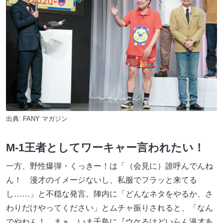
出典:
FANY マガジン
M-1王者としてワーキャー言われたい！
一方、野性爆弾・くっきー！は「（会見に）誰呼んでんね
ん！ 漫才のイメージないし、私服でフラッと来てる
し……」と不穏な発言。陣内に「どんなネタをやるか、さ
わりだけやってください」とムチャ振りされると、「なん
でやねん！ まぁ、いま千鳥に『ウケるけどいらん漫才あ