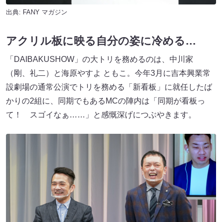
出典:
FANY マガジン
アクリル板に映る自分の姿に冷める…
「DAIBAKUSHOW」の大トリを務めるのは、中川家
（剛、礼二）と海原やすよ ともこ。今年3月に吉本興業常
設劇場の通常公演でトリを務める「新看板」に就任したば
かりの2組に、同期でもあるMCの陣内は「同期が看板っ
て！ スゴイなぁ……」と感慨深げにつぶやきます。