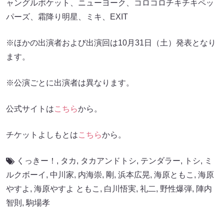
ャングルポケット、ニューヨーク、コロコロチキチキペッ
パーズ、霜降り明星、ミキ、EXIT
※ほかの出演者および出演回は10月31日（土）発表となり
ます。
※公演ごとに出演者は異なります。
公式サイトは
こちら
から。
チケットよしもとは
こちら
から。
くっきー！
,
タカ
,
タカアンドトシ
,
テンダラー
,
トシ
,
ミ
ルクボーイ
,
中川家
,
内海崇
,
剛
,
浜本広晃
,
海原ともこ
,
海原
やすよ
,
海原やすよ ともこ
,
白川悟実
,
礼二
,
野性爆弾
,
陣内
智則
,
駒場孝