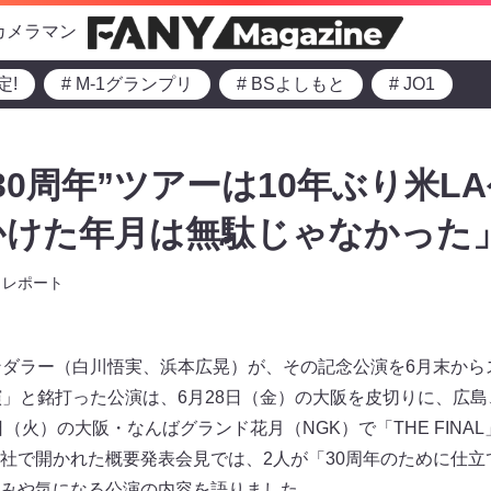
カメラマン
定!
# M-1グランプリ
# BSよしもと
# JO1
0周年”ツアーは10年ぶり米LA
かけた年月は無駄じゃなかった
レポート
ンダラー（白川悟実、浜本広晃）が、その記念公演を6月末から
演」と銘打った公演は、6月28日（金）の大阪を皮切りに、広
日（火）の大阪・なんばグランド花月（NGK）で「THE FINAL
社で開かれた概要発表会見では、2人が「30周年のために仕立
みや気になる公演の内容を語りました。