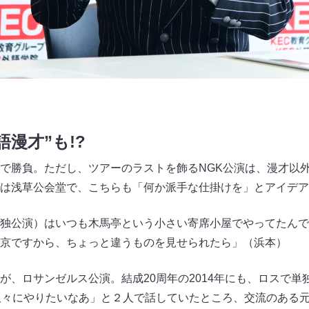
漫才”も!?
で勝負。ただし、ツアーのラストを飾るNGK公演は、漫才以
は浅草公会堂で、こちらも「何か派手な仕掛けを」とアイデア
独公演）はいつも木馬亭という小さい寄席小屋でやってたんで
京ですから、ちょっと違うものを見せられたら」（浜本）
が、ロサンゼルス公演。結成20周年の2014年にも、ロスで単
久々にやりたいなあ」と２人で話していたところ、交流のある