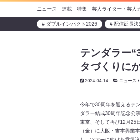
ニュース
連載
特集
芸人ライター・芸人
# ダブルインパクト2026
# 配信延長決
テンダラー“3
タづくりに
2024-04-14
ニュース
今年で30周年を迎えるテ
ダラー結成30周年記念公
東京、そして再び12月25
（金）に大阪・吉本興業本
し、ツアーに向けた意気込