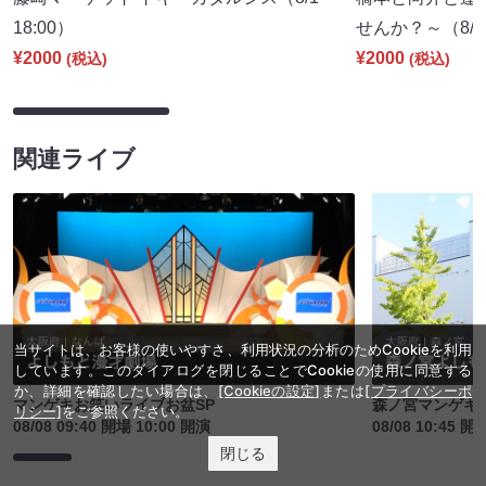
18:00）
せんか？～（8/8 
¥2000
¥2000
(税込)
(税込)
関連ライブ
当サイトは、お客様の使いやすさ、利用状況の分析のためCookieを利用
しています。このダイアログを閉じることでCookieの使用に同意する
か、詳細を確認したい場合は、
[Cookieの設定]
または
[プライバシーポ
マンゲキお笑いライブお盆SP
森ノ宮マンゲキ
リシー]
をご参照ください。
08/08 09:40 開場 10:00 開演
08/08 10:45 開
閉じる