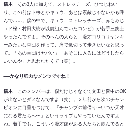
橋本
その3人に加えて、ストレッチーズ、ひつじねい
り、この前はド桜とかキュウ、あとは素敵じゃないかも呼
んで……。僕の中で、キュウ、ストレッチーズ、赤もみじ
（ド桜・村田大樹が以前組んでいたコンビ）が若手三銃士
やったんですよ。そのへんの人らと、漫才ゴリゴリヤンキ
ーみたいな軍団を作って、肩で風切って歩きたいなと思っ
て。「あの軍団はヤバい」「あそこに入るにはどうしたら
いいんや」と思われたくて（笑）。
──かなり強力なメンツですね！
橋本
このメンバーは、僕だけじゃなくて文田と畠中のOK
が出ないとダメなんですよ（笑）。２年前から次のチャン
ピオンに目星をつけて、『チャンプの前借り〜いつか天才
になる君たちへ〜」というライブもやっていたんですよ
ね。若手でも、こういう漫才熱がある人たちと飲んでると