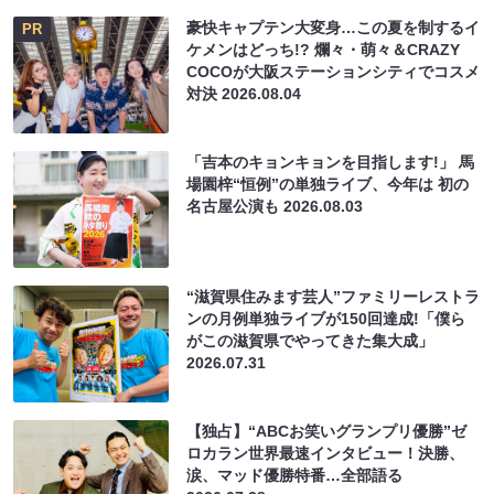
豪快キャプテン大変身…この夏を制するイ
PR
ケメンはどっち!? 爛々・萌々＆CRAZY
COCOが大阪ステーションシティでコスメ
対決
2026.08.04
「吉本のキョンキョンを目指します!」 馬
場園梓“恒例”の単独ライブ、今年は 初の
名古屋公演も
2026.08.03
“滋賀県住みます芸人”ファミリーレストラ
ンの月例単独ライブが150回達成!「僕ら
がこの滋賀県でやってきた集大成」
2026.07.31
【独占】“ABCお笑いグランプリ優勝”ゼ
ロカラン世界最速インタビュー！決勝、
涙、マッド優勝特番…全部語る