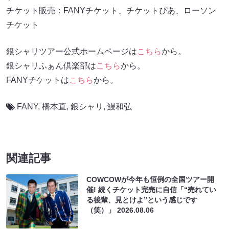
チケット販売：FANYチケット、チケットぴあ、ローソン
チケット
銀シャリツアー公式ホームページは
こちら
から。
銀シャリふぁん倶楽部は
こちら
から。
FANYチケットは
こちら
から。
FANY
,
橋本直
,
銀シャリ
,
鰻和弘
関連記事
COWCOWが今年も恒例の全国ツアー開
催! 続くチケット完売に自信「“売れてい
る後輩、見とけよ”という感じです
（笑）」
2026.08.06