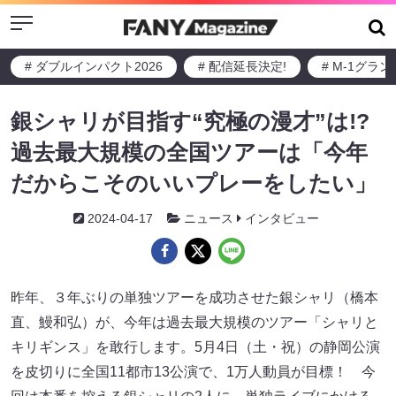
Menu
# ダブルインパクト2026
# 配信延長決定!
# M-1グラ
銀シャリが目指す“究極の漫才”は!?
過去最大規模の全国ツアーは「今年
だからこそのいいプレーをしたい」
2024-04-17
ニュース
インタビュー
昨年、３年ぶりの単独ツアーを成功させた銀シャリ（橋本
直、鰻和弘）が、今年は過去最大規模のツアー「シャリと
キリギンス」を敢行します。5月4日（土・祝）の静岡公演
を皮切りに全国11都市13公演で、1万人動員が目標！ 今