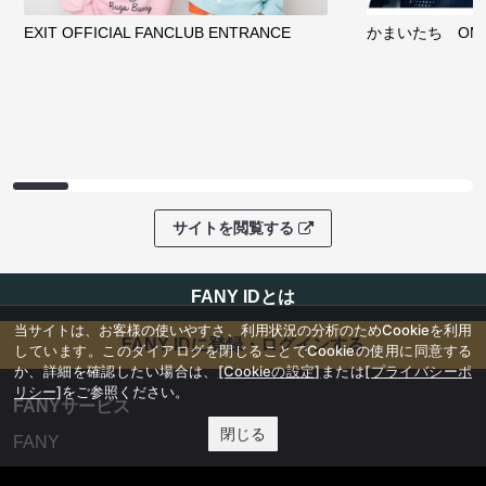
EXIT OFFICIAL FANCLUB ENTRANCE
かまいたち OMA
サイトを閲覧する
FANY IDとは
当サイトは、お客様の使いやすさ、利用状況の分析のためCookieを利用
FANY IDに登録・ログインする
しています。このダイアログを閉じることでCookieの使用に同意する
か、詳細を確認したい場合は、
[Cookieの設定]
または
[プライバシーポ
リシー]
をご参照ください。
FANYサービス
閉じる
FANY
FANY Ticket