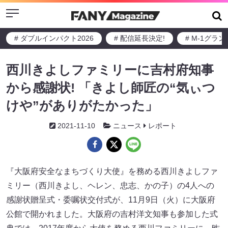
Menu
# ダブルインパクト2026
# 配信延長決定!
# M-1グラ
西川きよしファミリーに吉村府知事
から感謝状! 「きよし師匠の“気ぃつ
けや”がありがたかった」
2021-11-10
ニュース
レポート
『大阪府安全なまちづくり大使』を務める西川きよしファ
ミリー（西川きよし、ヘレン、忠志、かの子）の4人への
感謝状贈呈式・委嘱状交付式が、11月9日（火）に大阪府
公館で開かれました。大阪府の吉村洋文知事も参加した式