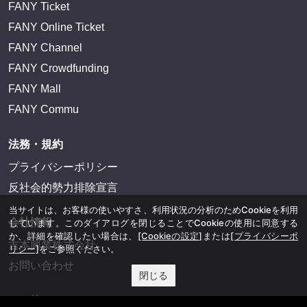
FANY Ticket
FANY Online Ticket
FANY Channel
FANY Crowdfunding
FANY Mall
FANY Commu
法務・規約
プライバシーポリシー
反社会的勢力排除宣言
当サイトは、お客様の使いやすさ、利用状況の分析のためCookieを利用
会社情報
しています。このダイアログを閉じることでCookieの使用に同意する
か、詳細を確認したい場合は、
[Cookieの設定]
または
[プライバシーポ
吉本興業株式会社
リシー]
をご参照ください。
お問い合わせ
閉じる
その他