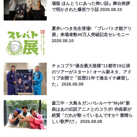
場版 ほんとうにあった怖い話』舞台挨拶
で明かされた爆笑ウラ話
2026.08.10
夏井いつき先生登場! 「プレバト才能アリ
展」来場者数40万人突破記念セレモニー
2026.08.10
チョコプラ“過去最大規模”11都市19公演
のツアーがスタート! オール新ネタ、アド
リブ全開で「芸歴21年で過去イチ練習し
た」
2026.08.09
森三中・大島＆ガンバレルーヤ“MyM”新
曲はあの伝説アニメとのコラボ! 作曲家が
絶賛「だれが歌っているんですか? 素晴ら
しい歌声だ!」
2026.08.08