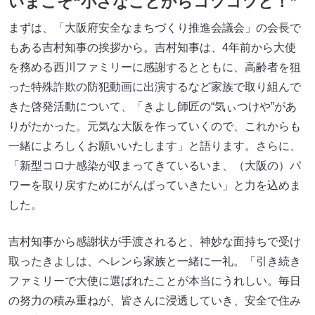
いまこそ“小さなことからコツコツと！”
まずは、「大阪府安全なまちづくり推進会議会」の会長で
もある吉村知事の挨拶から。吉村知事は、4年前から大使
を務める西川ファミリーに感謝するとともに、高齢者を狙
った特殊詐欺の防犯動画に出演するなど家族で取り組んで
きた啓発活動について、「きよし師匠の“気ぃつけや”があ
りがたかった。元気な大阪を作っていくので、これからも
一緒によろしくお願いいたします」と語ります。さらに、
「新型コロナ感染が収まってきているいま、（大阪の）パ
ワーを取り戻すためにがんばっていきたい」と力を込めま
した。
吉村知事から感謝状が手渡されると、神妙な面持ちで受け
取ったきよしは、ヘレンら家族と一緒に一礼。「引き続き
ファミリーで大使に選ばれたことが本当にうれしい。毎日
の努力の積み重ねが、皆さんに浸透していき、安全で住み