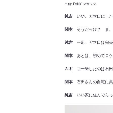
出典:
FANY マガジン
純吉
いや、ガマ口にした
関本
そうだっけ？ ま、
純吉
一応、ガマ口は完売
関本
あとは、初めてロケ
ムギ
ご一緒したのは石田
関本
石田さんの自宅に集
純吉
いい家に住んでらっ