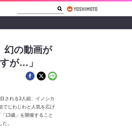
Search Form
Search
」幻の動画が
ですが…」
注目される3人組、イノシカ
信でじわじわと人気を広げ
「13歳」を開催すること
した。