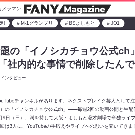
カメラマン
定!
# M-1グランプリ
# BSよしもと
# JO1
題の「イノシカチョウ公式ch
 「社内的な事情で削除したん
インタビュー
ouTubeチャンネルがあります。ネクストブレイク芸人として
）の「イノシカチョウ公式ch」――毎週2回の動画公開と生配
月9日（日）、満を持して大阪・よしもと漫才劇場で単独ライブ
は3人に、YouTubeの手応えやライブへの思いを聞いてきま