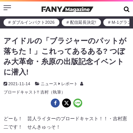
Menu
# ダブルインパクト2026
# 配信延長決定!
# M-1グラ
アイドルの「ブラジャーのパットが
落ちた！」これってあるある? つぼ
み大革命・糸原の出版記念イベント
に潜入!
2021-11-14
ニュース
レポート
ブロードキャスト!! 吉村（執筆）
どーも！ 芸人ライターのブロードキャスト！！・吉村憲
二です！ せんきゅっそ！