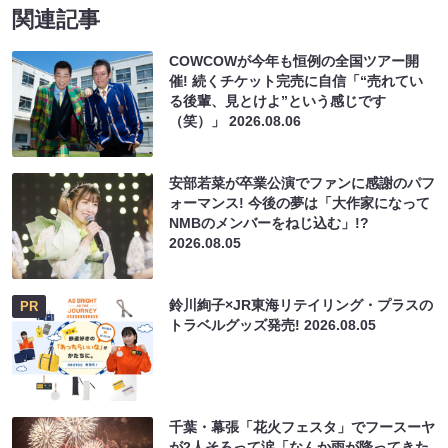
関連記事
COWCOWが今年も恒例の全国ツアー開
催! 続くチケット完売に自信「“売れてい
る後輩、見とけよ”という感じです
（笑）」
2026.08.06
安部若菜が卒業公演でファンに感謝のパフ
ォーマンス! 今後の夢は「大作家になって
NMBのメンバーをねじ込む」!?
2026.08.05
鈴川絢子×JR東海リテイリング・プラスの
PR
トラベルグッズ発売!
2026.08.05
千葉・幕張「花火フェスタ」でフースーヤ
が2人そろって涙「なんか雨が降ってきた