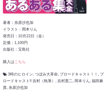
著者：糸原沙也加
イラスト：岡本りん
発売日：10月22日（金）
定価：1,100円
出版社：宝島社
購入は
こちら
3時のヒロイン
,
つぼみ大革命
,
ブロードキャスト！！
,
ブ
ロードキャスト!! 吉村（執筆）
,
吉村憲二
,
岡本りん
,
福田麻
貴
,
糸原沙也加