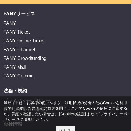
FANYサービス
FANY
FANY Ticket
FANY Online Ticket
FANY Channel
FANY Crowdfunding
FANY Mall
FANY Commu
法務・規約
プライバシーポリシー
当サイトは、お客様の使いやすさ、利用状況の分析のためCookieを利用
しています。このダイアログを閉じることでCookieの使用に同意する
反社会的勢力排除宣言
か、詳細を確認したい場合は、
[Cookieの設定]
または
[プライバシーポ
リシー]
をご参照ください。
会社情報
閉じる