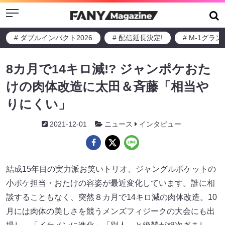
Menu
# ダブルインパクト2026
# 配信延長決定!
# M-1グラ
8カ月で14キロ減!? ジャンポケおた
けの肉体改造に太田＆斉藤「相当や
りにくい」
2021-12-01
ニュース
インタビュー
結成15年目の実力派お笑いトリオ、ジャングルポケットの
小ボケ担当・おたけの容姿が最近変化しています。誰に相
談することもなく、突然８カ月で14キロ減の肉体改造。10
月には肉体の美しさを競うメンズフィジークの大会にも出