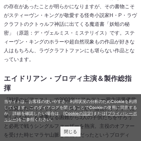
の存在があったことが明らかになりますが、その書物こそ
がスティーヴン・キングが敬愛する怪奇小説家H・P・ラヴ
クラフトのクトゥルフ神話に出てくる魔道書「妖蛆の秘
密」（原題：デ・ヴェルミス・ミステリイス）です。ステ
ィーヴン・キングのホラーや超自然現象もの作品が好きな
人はもちろん、ラヴクラフトファンにも堪らない作品とな
っています。
エイドリアン・ブロディ主演＆製作総指
揮
『戦場のピアニスト』で2003年にアカデミー賞主演男優賞
当サイトは、お客様の使いやすさ、利用状況の分析のためCookieを利用
しています。このダイアログを閉じることでCookieの使用に同意する
を受賞したエイドリアン・ブロディが、過去のトラウマに
か、詳細を確認したい場合は、
[Cookieの設定]
または
[プライバシーポ
苦しみながらも度重なる困難から3人の子供たちを守ろう
リシー]
をご参照ください。
と必死で戦うシングルファーザーを熱演。主役のオファー
閉じる
を受けた時ヒマラヤ山脈を登山中だったというブロディ