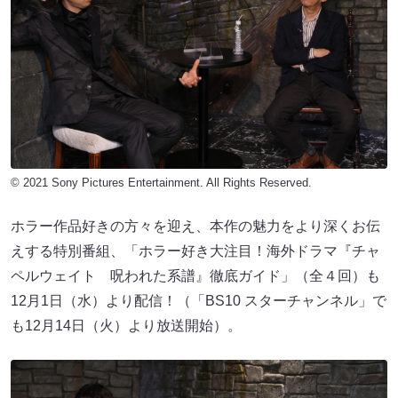
© 2021 Sony Pictures Entertainment. All Rights Reserved.
ホラー作品好きの方々を迎え、本作の魅力をより深くお伝
えする特別番組、「ホラー好き大注目！海外ドラマ『チャ
ペルウェイト 呪われた系譜』徹底ガイド」（全４回）も
12月1日（水）より配信！（「BS10 スターチャンネル」で
も12月14日（火）より放送開始）。