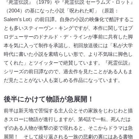
『死霊伝説』（1979）や『死霊伝説 セーラムズ・ロット』
（2004）の基になった小説「呪われた町」（原題：
Salem’s Lot）の前日譚。自身の小説の映像化で酷評するこ
とも多いスティーヴン・キングですが、本作に関してはプ
ロデューサーのドナルド・デ・ラインが事前に共有した脚
本を気に入って制作を承認し、初回放送後には「私が大学
時代に書いた小説を素晴らしい形で、より不気味に脚色し
てくれた」とツイッターで絶賛しています。『死霊伝説』
シリーズの前日譚なので、過去作を見たことがある人もま
だ見たことがない人も楽しめる作品になっています。
後半にかけて物語が急展開！
前半は新天地で苦悩する主人公とその家族をじわじわと描
きスローに物語が進行しますが、第4話で一転、死んだは
ずのある人物が衝撃の姿で現れると、そこからドラマは急
展開！ そして繰り返される一族の悲劇の裏にはある書物