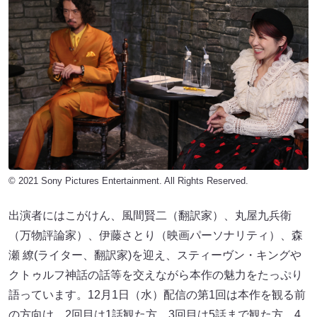
© 2021 Sony Pictures Entertainment. All Rights Reserved.
出演者にはこがけん、風間賢二（翻訳家）、丸屋九兵衛
（万物評論家）、伊藤さとり（映画パーソナリティ）、森
瀬 繚(ライター、翻訳家)を迎え、スティーヴン・キングや
クトゥルフ神話の話等を交えながら本作の魅力をたっぷり
語っています。12月1日（水）配信の第1回は本作を観る前
の方向け、2回目は1話観た方、3回目は5話まで観た方、4