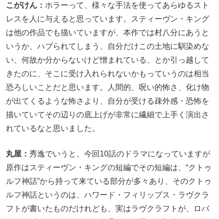
こがけん：
ホラーって、様々な手法を使ってあらゆるスト
レスを人に与えると思っています。スティーヴン・キング
は他の作品でも描いていますが、本作では村八分にあうと
いうか、ハブられてしまう、自分だけこの土地に馴染めな
い、何故か分からないけど憎まれている、とか引っ越して
きたのに、そこに受け入れられないかもっていうのは相当
恐ろしいことだと思います。人間的、呪い的怖さ、化け物
が出てくるような怖さより、自分が受ける疎外感・恐怖を
描いていてその辺りの底上げが非常に繊細で上手く演出さ
れているなと思いました。
丸屋：
秀逸でいうと、今回10話のドラマになっていますが
原作はスティーヴン・キングの短編でその短編は、“クトゥ
ルフ神話”から持って来ている部分が多々あり、そのクトゥ
ルフ神話というのは、ハワード・フィリップス・ラヴクラ
フトが書いたものだけれども、実はラヴクラフトが、ロバ