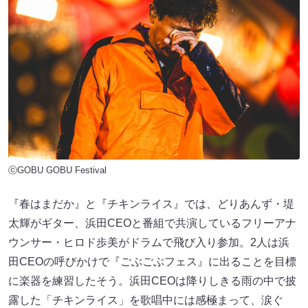
ⓒGOBU GOBU Festival
『春はまだか』と『チキンライス』では、どりあんず・堤
太輝がギター、浜田CEOと番組で共演しているフリーアナ
ウンサー・ヒロド歩美がドラムで飛び入り参加。2人は浜
田CEOの呼びかけで『ごぶごぶフェス』に出ることを目標
に楽器を練習したそう。浜田CEOは降りしきる雨の中で披
露した「チキンライス」を歌唱中には感極まって、涙ぐ