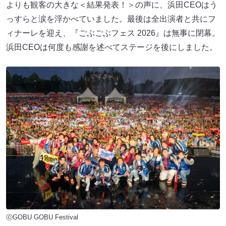
よりも観客の大きな＜結果発表！＞の声に、浜田CEOはう
っすらと涙を浮かべていました。最後は全出演者と共にフ
ィナーレを迎え、『ごぶごぶフェス 2026』は無事に閉幕。
浜田CEOは何度も感謝を述べてステージを後にしました。
ⓒGOBU GOBU Festival