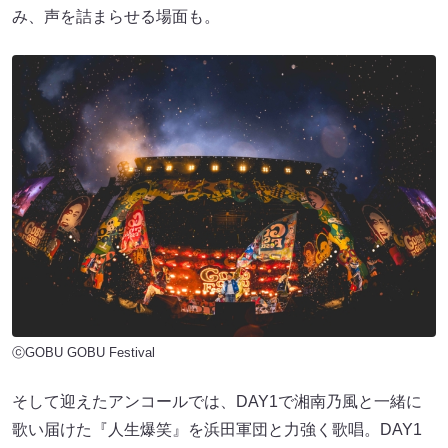
み、声を詰まらせる場面も。
ⓒGOBU GOBU Festival
そして迎えたアンコールでは、DAY1で湘南乃風と一緒に
歌い届けた『人生爆笑』を浜田軍団と力強く歌唱。DAY1