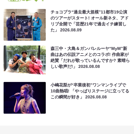
チョコプラ“過去最大規模”11都市19公演
のツアーがスタート! オール新ネタ、アド
リブ全開で「芸歴21年で過去イチ練習し
た」
2026.08.09
森三中・大島＆ガンバレルーヤ“MyM”新
曲はあの伝説アニメとのコラボ! 作曲家が
絶賛「だれが歌っているんですか? 素晴ら
しい歌声だ!」
2026.08.08
小嶋花梨が“卒業後初”ワンマンライブで
10曲熱唱! 「やっぱりステージに立ってる
この瞬間が好き」
2026.08.08