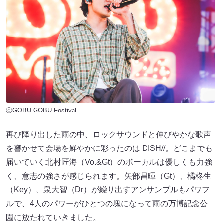
ⓒGOBU GOBU Festival
再び降り出した雨の中、ロックサウンドと伸びやかな歌声
を響かせて会場を鮮やかに彩ったのは DISH//。どこまでも
届いていく北村匠海（Vo.&Gt）のボーカルは優しくも力強
く、意志の強さが感じられます。矢部昌暉（Gt）、橘柊生
（Key）、泉大智（Dr）が繰り出すアンサンブルもパワフ
ルで、4人のパワーがひとつの塊になって雨の万博記念公
園に放たれていきました。