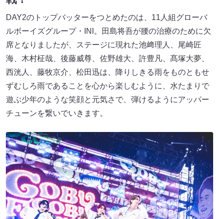
DAY2のトップバッターをつとめたのは、11人組グローバ
ルボーイズグループ・INI。田島将吾が腰の治療のために欠
席となりましたが、ステージに現れた池﨑理人、尾崎匠
海、木村柾哉、後藤威尊、佐野雄大、許豊凡、髙塚大夢、
西洸人、藤牧京介、松田迅は、降りしきる雨をものともせ
ずむしろ雨であることを心から楽しむように、水たまりで
遊ぶ少年のような笑顔と元気さで、弾けるようにアッパー
チューンを繋いでいきます。