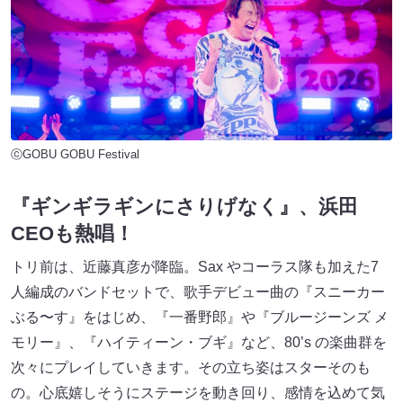
ⓒGOBU GOBU Festival
『ギンギラギンにさりげなく』、浜田
CEOも熱唱！
トリ前は、近藤真彦が降臨。Sax やコーラス隊も加えた7
人編成のバンドセットで、歌手デビュー曲の『スニーカー
ぶる〜す』をはじめ、『一番野郎』や『ブルージーンズ メ
モリー』、『ハイティーン・ブギ』など、80’s の楽曲群を
次々にプレイしていきます。その立ち姿はスターそのも
の。心底嬉しそうにステージを動き回り、感情を込めて気