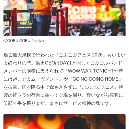
ⓒGOBU GOBU Festival
過去最大規模で行われた『ごぶごぶフェス 2026』もいよい
よ終わりの時。浜田CEOはDAY1と同じくごぶごぶバンド
メンバーの演奏に支えられて『WOW WAR TONIGHT〜時
には起こせよムーヴメント』や『GOING GOING HOME』
を披露。雨が降る中で傘もささずに『ごぶごぶフェス』特
製の軽トラの荷台に乗って会場を周り、歌いながら観客に
笑顔で手を振ります。まさにサービス精神の塊です。