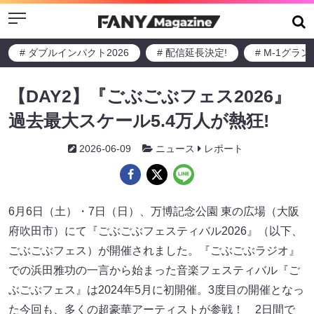
Menu
# ダブルインパクト2026
# 配信延長決定!
# M-1グラ
【DAY2】『ごぶごぶフェス2026』
過去最大スケール5.4万人が熱狂!
2026-06-09
ニュース
レポート
6月6日（土）・7日（日）、万博記念公園 東の広場（大阪
府吹田市）にて『ごぶごぶフェスティバル2026』（以下、
ごぶごぶフェス）が開催されました。『ごぶごぶラジオ』
での浜田雅功の一言から始まった音楽フェスティバル『ご
ぶごぶフェス』は2024年5月に初開催。3度目の開催となっ
た今回も、多くの超豪華アーティストが参戦！ 2日間で