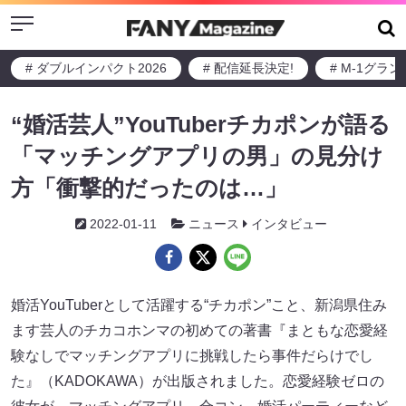
Menu
# ダブルインパクト2026
# 配信延長決定!
# M-1グラ
“婚活芸人”YouTuberチカポンが語る
「マッチングアプリの男」の見分け
方「衝撃的だったのは…」
2022-01-11
ニュース
インタビュー
婚活YouTuberとして活躍する“チカポン”こと、新潟県住み
ます芸人のチカコホンマの初めての著書『まともな恋愛経
験なしでマッチングアプリに挑戦したら事件だらけでし
た』（KADOKAWA）が出版されました。恋愛経験ゼロの