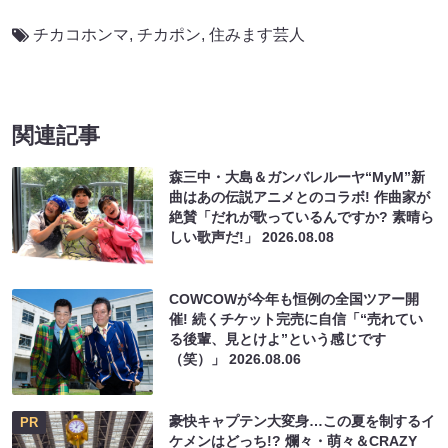
チカコホンマ
,
チカポン
,
住みます芸人
関連記事
森三中・大島＆ガンバレルーヤ“MyM”新
曲はあの伝説アニメとのコラボ! 作曲家が
絶賛「だれが歌っているんですか? 素晴ら
しい歌声だ!」
2026.08.08
COWCOWが今年も恒例の全国ツアー開
催! 続くチケット完売に自信「“売れてい
る後輩、見とけよ”という感じです
（笑）」
2026.08.06
豪快キャプテン大変身…この夏を制するイ
PR
ケメンはどっち!? 爛々・萌々＆CRAZY