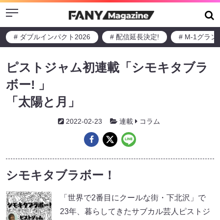
Menu
# ダブルインパクト2026
# 配信延長決定!
# M-1グラ
ピストジャム初連載「シモキタブラ
ボー! 」
「太陽と月」
2022-02-23
連載
コラム
シモキタブラボー！
「世界で2番目にクールな街・下北沢」で
23年、暮らしてきたサブカル芸人ピストジ