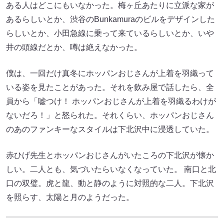
ある人はどこにもいなかった。梅ヶ丘あたりに立派な家が
あるらしいとか、渋谷のBunkamuraのビルをデザインした
らしいとか、小田急線に乗って来ているらしいとか、いや
井の頭線だとか、噂は絶えなかった。
僕は、一回だけ真冬にホッパンおじさんが上着を羽織って
いる姿を見たことがあった。それを飲み屋で話したら、全
員から「嘘つけ！ ホッパンおじさんが上着を羽織るわけが
ないだろ！」と怒られた。それくらい、ホッパンおじさん
のあのファンキーなスタイルは下北沢中に浸透していた。
赤ひげ先生とホッパンおじさんがいたころの下北沢が懐か
しい。二人とも、気づいたらいなくなっていた。 南口と北
口の双璧。虎と龍、動と静のように対照的な二人。下北沢
を照らす、太陽と月のようだった。