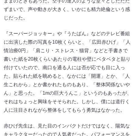
ままのときもあった。空手の達人のような堂々としたたた
ずまいで、声や動きが大きく、いかにも精力絶倫という感
じだった。
『スーパージョッキー』や『うたばん』などのテレビ番組
に出演した際の写真を10枚くらいと、「広田赤ひげ」「人
情治療0円」「肩こり・ストレス・猫背」などと手書きで
書いた紙を20枚くらいあたりの電柱や壁にベタベタと貼り
付けていたので、南口を通る人には否が応でも目に入っ
た。貼られた紙を眺めると、なかには「開運」とか、「人
生これから」とか書かれたものもあり、「整体関係ないや
ん」と思った。「1mの巨大うんこ」というのもあったが、
それはちょっと興味をそそられた。しかし、僕には道行く
人に注目されながら整体をしてもらう勇気はなかった。
赤ひげ先生は、見た目のインパクトだけではなく、陽気な
キャラクターだったので人気者だった。パフォーマンスを