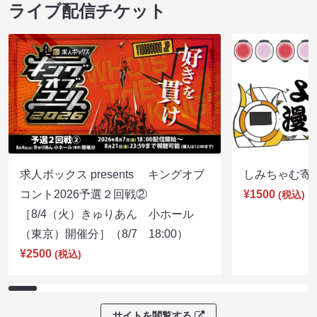
ライブ配信チケット
求人ボックス presents キングオブ
しみちゃむ寄席（
コント2026予選２回戦②
¥1500
(税込)
［8/4（火）きゅりあん 小ホール
（東京）開催分］（8/7 18:00）
¥2500
(税込)
サイトを閲覧する