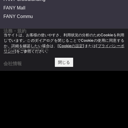
FANY Mall
FANY Commu
法務・規約
当サイトは、お客様の使いやすさ、利用状況の分析のためCookieを利用
プライバシーポリシー
しています。このダイアログを閉じることでCookieの使用に同意する
か、詳細を確認したい場合は、
[Cookieの設定]
または
[プライバシーポ
反社会的勢力排除宣言
リシー]
をご参照ください。
閉じる
会社情報
吉本興業株式会社
お問い合わせ
その他
よしもとニュースセンターアーカイブ