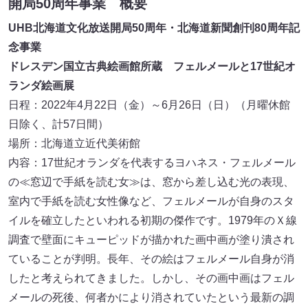
開局50周年事業 概要
UHB北海道文化放送開局50周年・北海道新聞創刊80周年記
念事業
ドレスデン国立古典絵画館所蔵 フェルメールと17世紀オ
ランダ絵画展
日程：2022年4月22日（金）～6月26日（日）（月曜休館
日除く、計57日間）
場所：北海道立近代美術館
内容：17世紀オランダを代表するヨハネス・フェルメール
の≪窓辺で手紙を読む女≫は、窓から差し込む光の表現、
室内で手紙を読む女性像など、フェルメールが自身のスタ
イルを確立したといわれる初期の傑作です。1979年のＸ線
調査で壁面にキューピッドが描かれた画中画が塗り潰され
ていることが判明。長年、その絵はフェルメール自身が消
したと考えられてきました。しかし、その画中画はフェル
メールの死後、何者かにより消されていたという最新の調