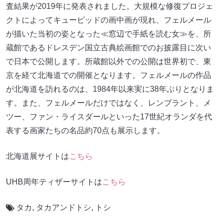
査結果が2019年に発表されました。大規模な修復プロジェ
クトによってキューピッドの画中画が現れ、フェルメール
が描いた当初の姿となった≪窓辺で手紙を読む女≫を、所
蔵館であるドレスデン国立古典絵画館でのお披露目に次い
で日本で公開します。所蔵館以外での公開は世界初で、東
京を経て北海道での開催となります。フェルメールの作品
が北海道を訪れるのは、1984年以来実に38年ぶりとなりま
す。また、フェルメールだけではなく、レンブラント、メ
ツー、ファン・ライスダールといった17世紀オランダを代
表する画家たちの名品約70点も展示します。
北海道展サイトは
こちら
UHB周年ティザーサイトは
こちら
タカ
,
タカアンドトシ
,
トシ