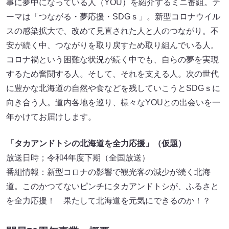
事に夢中になっている人（YOU）を紹介するミニ番組。テ
ーマは「つながる・夢応援・SDGｓ」。新型コロナウイル
スの感染拡大で、改めて見直された人と人のつながり。不
安が続く中、つながりを取り戻すため取り組んでいる人。
コロナ禍という困難な状況が続く中でも、自らの夢を実現
するため奮闘する人。そして、それを支える人。次の世代
に豊かな北海道の自然や食などを残していこうとSDGｓに
向き合う人。道内各地を巡り、様々なYOUとの出会いを一
年かけてお届けします。
「タカアンドトシの北海道を全力応援」（仮題）
放送日時；令和4年度下期（全国放送）
番組情報：新型コロナの影響で観光客の減少が続く北海
道。このかつてないピンチにタカアンドトシが、ふるさと
を全力応援！ 果たして北海道を元気にできるのか！？