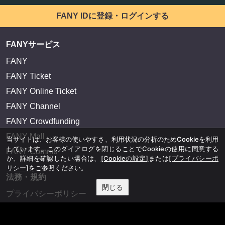
FANY IDに登録・ログインする
FANYサービス
FANY
FANY Ticket
FANY Online Ticket
FANY Channel
FANY Crowdfunding
FANY Mall
当サイトは、お客様の使いやすさ、利用状況の分析のためCookieを利用
しています。このダイアログを閉じることでCookieの使用に同意する
FANY Commu
か、詳細を確認したい場合は、
[Cookieの設定]
または
[プライバシーポ
リシー]
をご参照ください。
法務・規約
閉じる
プライバシーポリシー
反社会的勢力排除宣言