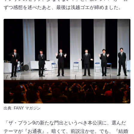
ずつ感想を述べたあと、最後は浅越ゴエが締めました。
出典:
FANY マガジン
「ザ・プラン9の新たな門出というべき本公演に、選んだ
テーマが『お通夜』。暗くて、前説泣かせ。でも、『結婚