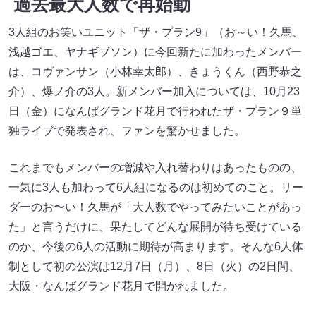
過去最大人数で再始動
3人組のお笑いユニット「ザ・プラン9」（お～い！久馬、
浅越ゴエ、ヤナギブソン）に今回新たに加わったメンバー
は、コヴァンサン（小林幸太郎）、きょうくん（西野恭之
介）、爆ノ介の3人。新メンバー加入については、10月23
日（金）になんばグランド花月で行われたザ・プラン９単
独ライブで発表され、ファンを驚かせました。
これまでもメンバーの増減や入れ替わりはあったものの、
一気に3人も加わって6人組になるのは初めてのこと。リー
ダーのお〜い！久馬が「大人数でやってみたいことがあっ
た」と言うだけに、果たしてどんな展開が待ち受けている
のか、今後の6人の活動に期待が高まります。そんな6人体
制として初の公演は12月7日（月）、8日（火）の2日間、
大阪・なんばグランド花月で開かれました。