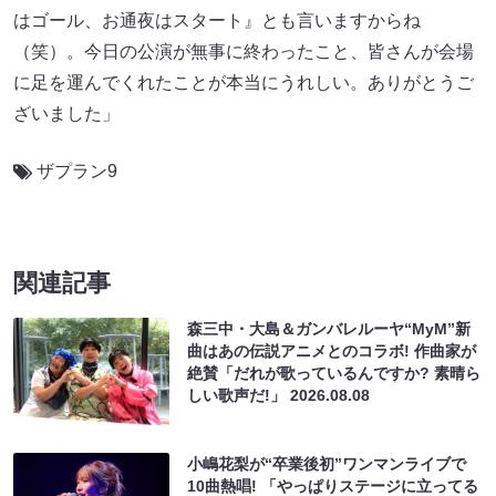
はゴール、お通夜はスタート』とも言いますからね
（笑）。今日の公演が無事に終わったこと、皆さんが会場
に足を運んでくれたことが本当にうれしい。ありがとうご
ざいました」
ザプラン9
関連記事
森三中・大島＆ガンバレルーヤ“MyM”新
曲はあの伝説アニメとのコラボ! 作曲家が
絶賛「だれが歌っているんですか? 素晴ら
しい歌声だ!」
2026.08.08
小嶋花梨が“卒業後初”ワンマンライブで
10曲熱唱! 「やっぱりステージに立ってる