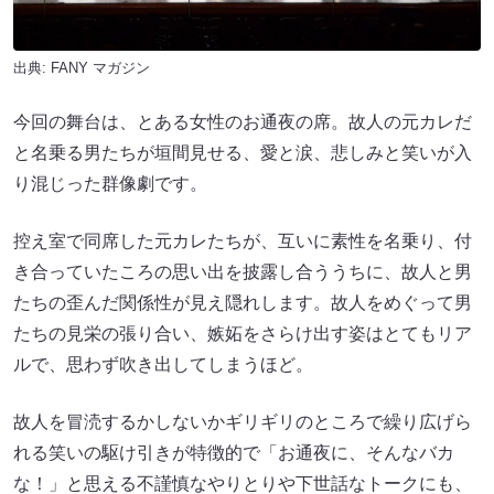
出典:
FANY マガジン
今回の舞台は、とある女性のお通夜の席。故人の元カレだ
と名乗る男たちが垣間見せる、愛と涙、悲しみと笑いが入
り混じった群像劇です。
控え室で同席した元カレたちが、互いに素性を名乗り、付
き合っていたころの思い出を披露し合ううちに、故人と男
たちの歪んだ関係性が見え隠れします。故人をめぐって男
たちの見栄の張り合い、嫉妬をさらけ出す姿はとてもリア
ルで、思わず吹き出してしまうほど。
故人を冒涜するかしないかギリギリのところで繰り広げら
れる笑いの駆け引きが特徴的で「お通夜に、そんなバカ
な！」と思える不謹慎なやりとりや下世話なトークにも、