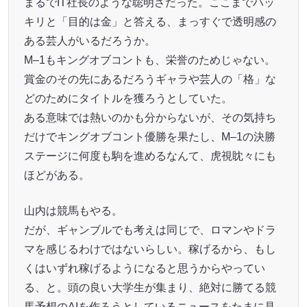
まるでIT社長のような聡明さだった。ここまでハッ
キリと「目的は金」と答える、まっすぐで透明感の
ある芸人がいるだろうか。
M–1もキングオブコントも、栄誉のためじゃない。
賞金のその先にあるだろうギャラや芸人の「格」な
どのためにタイトルを獲ろうとしていた。
ある意味では熱いのかも分からないが、その気持ち
だけでキングオブコント優勝を果たし、M–1の決勝
ステージに何度も駒を進めるなんて、虎視眈々にも
ほどがある。
山内は競馬もやる。
だが、ギャンブルでも考えは同じで、ロマンやドラ
マを感じるわけではないらしい。稼げるから、もし
くはいずれ稼げるようになると思うからやってい
る、と。頭の良い大学生が集まり、絶対に勝てる競
馬予想のAIを作ろうとしているニュースをたまに見