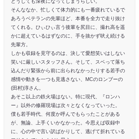
どうしても深夜になってしまうらしい。
そんななか、忙しくて体力的にも一番疲れているで
あろうベテランの先輩ほど、本番を全力で走り抜け
てくれる。ひぃひぃ言う後輩を尻目に、撮れ高を遥
かに超えているはずなのに、手を抜かず吠え続ける
先輩方。
しかも収録を見守るのは、決して愛想笑いはしない
笑いに厳しいスタッフさん。そして、スベって落ち
込んだり緊張から前に出られなかったりする若手の
感情や動きを一つも見逃さない、MCのロンブーの
(田村)淳さん。
あそこ以上の鉄火場はない。特に現代、『ロンハ
ー』以外の修羅現場は次々となくなっていった。
僕も若手時代、何度か呼んでもらったことがある
が、無論、上手くいかなかった。今思えば収録中
に、心の中で言い訳ばかりして、逃げて折れている