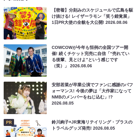
【密着】分刻みのスケジュールで広島を駆
け抜ける! レイザーラモン「笑う錯覚展」
1日PR大使の全貌を大公開!
2026.08.06
COWCOWが今年も恒例の全国ツアー開
催! 続くチケット完売に自信「“売れてい
る後輩、見とけよ”という感じです
（笑）」
2026.08.06
安部若菜が卒業公演でファンに感謝のパフ
ォーマンス! 今後の夢は「大作家になって
NMBのメンバーをねじ込む」!?
2026.08.05
鈴川絢子×JR東海リテイリング・プラスの
PR
トラベルグッズ発売!
2026.08.05