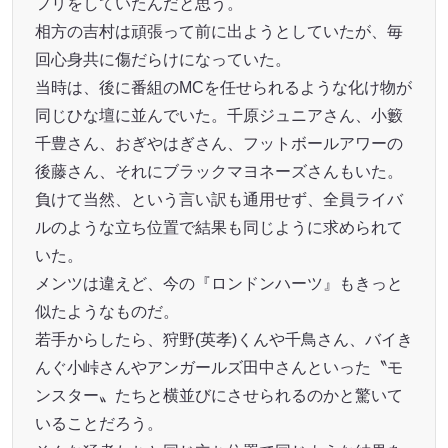
フリをしていたんだと思う。
相方の吉村は頑張って前に出ようとしていたが、毎
回心身共に傷だらけになっていた。
当時は、後に番組のMCを任せられるような化け物が
同じひな壇に並んでいた。千原ジュニアさん、小籔
千豊さん、おぎやはぎさん、フットボールアワーの
後藤さん、それにブラックマヨネーズさんもいた。
負けて当然、という言い訳も通用せず、全員ライバ
ルのような立ち位置で結果も同じように求められて
いた。
メンツは違えど、今の『ロンドンハーツ』もきっと
似たようなものだ。
若手からしたら、狩野(英孝)くんや千鳥さん、バイき
んぐ小峠さんやアンガールズ田中さんといった〝モ
ンスター〟たちと横並びにさせられるのかと驚いて
いることだろう。