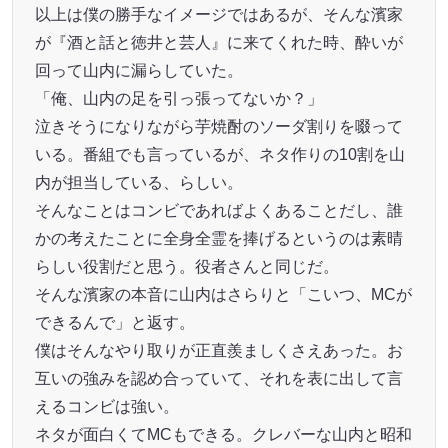
以上は僕の勝手なイメージではあるが、そんな濱家
が『酒と話と徳井と芸人』に来てくれた時、酔いが
回って山内に漏らしていた。
「俺、山内の足を引っ張ってないか？」
泣きそうになりながら芋焼酎のソーダ割りを啜って
いる。番組でも言っているが、ネタ作りの10割を山
内が担当している、らしい。
そんなことはコンビであればよくあることだし、誰
かの考えたことに全身全霊を捧げるというのは素晴
らしい役割だと思う。役者さんと同じだ。
そんな濱家の本音に山内はさらりと「こいつ、MCが
できるんで」と返す。
僕はそんなやり取りが正直羨ましくさえあった。お
互いの強みを認め合っていて、それを表に出して言
えるコンビは強い。
ネタが面白くてMCもできる。クレバーな山内と昭和