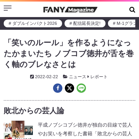
Menu
# ダブルインパクト2026
# 配信延長決定!
# M-1グラ
「笑いのルール」を作るようになっ
たかまいたち ノブコブ徳井が舌を巻
く軸のブレなさとは
2022-02-22
ニュース
レポート
敗北からの芸人論
平成ノブシコブシ徳井が独自の目線で芸人
やお笑いを考察した書籍「敗北からの芸人