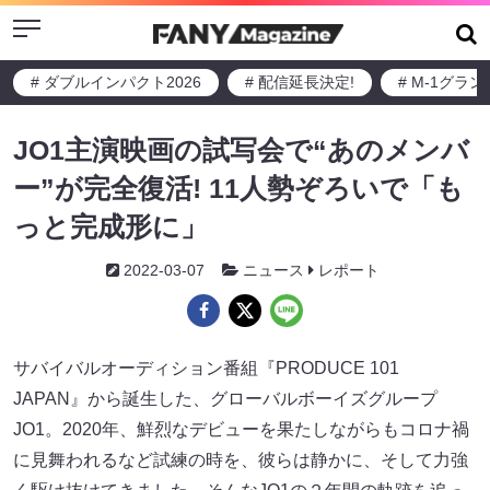
Menu
# ダブルインパクト2026
# 配信延長決定!
# M-1グラ
JO1主演映画の試写会で“あのメンバ
ー”が完全復活! 11人勢ぞろいで「も
っと完成形に」
2022-03-07
ニュース
レポート
サバイバルオーディション番組『PRODUCE 101
JAPAN』から誕生した、グローバルボーイズグループ
JO1。2020年、鮮烈なデビューを果たしながらもコロナ禍
に見舞われるなど試練の時を、彼らは静かに、そして力強