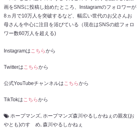
画をSNSに投稿し始めたところ、Instagramのフォロワーが
8ヵ月で10万人を突破するなど、幅広い世代のお父さんお
母さんを中心に注目を浴びている（現在はSNSの総フォロ
ワー数60万人を超える)
Instagramは
こちら
から
Twitterは
こちら
から
公式YouTubeチャンネルは
こちら
から
TikTokは
こちら
から
ホープマンズ
,
ホープマンズ森川やるしかねぇの親友(お
やとも)のすゝめ
,
森川やるしかねぇ