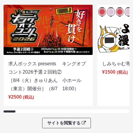
求人ボックス presents キングオブ
しみちゃむ寄席（
コント2026予選２回戦②
¥1500
(税込)
［8/4（火）きゅりあん 小ホール
（東京）開催分］（8/7 18:00）
¥2500
(税込)
サイトを閲覧する