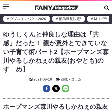
Menu
# ダブルインパクト2026
# 配信延長決定!
# M-1グラ
ゆうしくんと仲良しな理由は「共
感」だった！ 親が意外とできていな
い子育て術パート2【ホープマンズ森
川やるしかねぇの親友(おやとも)の
すゝめ】
2021-09-18
連載
コラム
ホープマンズ森川やるしかねぇの親友