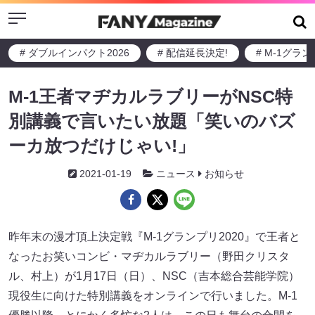
Menu
# ダブルインパクト2026
# 配信延長決定!
# M-1グラ
M-1王者マヂカルラブリーがNSC特
別講義で言いたい放題「笑いのバズ
ーカ放つだけじゃい!」
2021-01-19
ニュース
お知らせ
昨年末の漫才頂上決定戦『M-1グランプリ2020』で王者と
なったお笑いコンビ・マヂカルラブリー（野田クリスタ
ル、村上）が1月17日（日）、NSC（吉本総合芸能学院）
現役生に向けた特別講義をオンラインで行いました。M-1