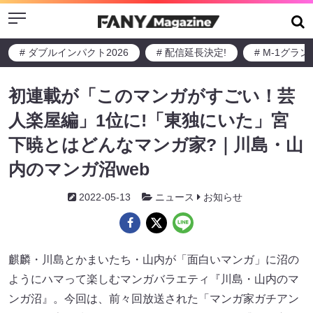
Menu
# ダブルインパクト2026
# 配信延長決定!
# M-1グラ
初連載が「このマンガがすごい！芸
人楽屋編」1位に!「東独にいた」宮
下暁とはどんなマンガ家?｜川島・山
内のマンガ沼web
2022-05-13
ニュース
お知らせ
麒麟・川島とかまいたち・山内が「面白いマンガ」に沼の
ようにハマって楽しむマンガバラエティ『川島・山内のマ
ンガ沼』。今回は、前々回放送された「マンガ家ガチアン