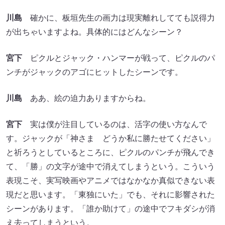
川島
確かに、板垣先生の画力は現実離れしてても説得力
が出ちゃいますよね。具体的にはどんなシーン？
宮下
ピクルとジャック・ハンマーが戦って、ピクルのパ
ンチがジャックのアゴにヒットしたシーンです。
川島
ああ、絵の迫力ありますからね。
宮下
実は僕が注目しているのは、活字の使い方なんで
す。ジャックが「神さま どうか私に勝たせてください」
と祈ろうとしているところに、ピクルのパンチが飛んでき
て、「勝」の文字が途中で消えてしまうという。こういう
表現こそ、実写映画やアニメではなかなか真似できない表
現だと思います。「東独にいた」でも、それに影響された
シーンがあります。「誰か助けて」の途中でフキダシが消
え去ってしまうという。