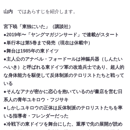
山内
ではあらすじを紹介します。
宮下暁「東独にいた」（講談社）
●2019年〜「ヤングマガジンサード」で連載がスタート
●単行本は第5巻まで発売（現在は休載中）
●舞台は1985年の東ドイツ
●主人公のアナベル・フォードールは神軀兵器（しんたい
へいき）と呼ばれる東ドイツ軍の改造兵士であり、超人的
な身体能力を駆使して反体制派のテロリストたちと戦って
いる
●そんなアナが密かに恋心を抱いているのが書店を営む日
系人の青年ユキロウ・フジサキ
●しかしユキロウの正体は反体制派のテロリストたちを率
いる指導者・フレンダーだった
●冷戦下の東ドイツを舞台にした、重厚で先の展開が読め