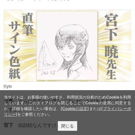
©ytv
当サイトは、お客様の使いやすさ、利用状況の分析のためCookieを利用
川島
さらに先生から僕らにプレゼントがあるということ
しています。このダイアログを閉じることでCookieの使用に同意する
か、詳細を確認したい場合は、
[Cookieの設定]
または
[プライバシーポ
ですが。
リシー]
をご参照ください。
宮下
似顔絵なんですけど……。
閉じる