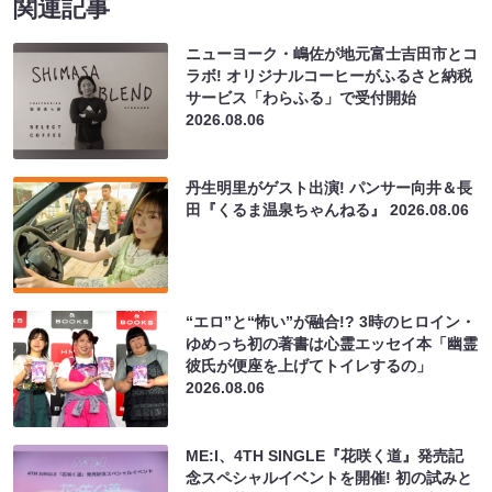
関連記事
ニューヨーク・嶋佐が地元富士吉田市とコ
ラボ! オリジナルコーヒーがふるさと納税
サービス「わらふる」で受付開始
2026.08.06
丹生明里がゲスト出演! パンサー向井＆長
田『くるま温泉ちゃんねる』
2026.08.06
“エロ”と“怖い”が融合!? 3時のヒロイン・
ゆめっち初の著書は心霊エッセイ本「幽霊
彼氏が便座を上げてトイレするの」
2026.08.06
ME:I、4TH SINGLE『花咲く道』発売記
念スペシャルイベントを開催! 初の試みと