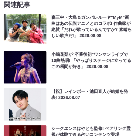
関連記事
森三中・大島＆ガンバレルーヤ“MyM”新
曲はあの伝説アニメとのコラボ! 作曲家が
絶賛「だれが歌っているんですか? 素晴ら
しい歌声だ!」
2026.08.08
小嶋花梨が“卒業後初”ワンマンライブで
10曲熱唱! 「やっぱりステージに立ってる
この瞬間が好き」
2026.08.08
【祝】レインボー・池田直人が結婚を発
表!
2026.08.07
シークエンスはやとも監修! ペアリング霊
視が体験できる占いコンテンツ登場