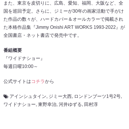
また、東京を皮切りに、広島、愛知、福岡、大阪など、全
国を巡回予定。さらに、ジミーが30年の画家活動で手がけ
た作品の数々が、ハードカバー＆オールカラーで掲載され
た本格作品集『Jimmy Onishi ART WORKS 1993-2022』が
全国書店・ネット書店で発売中です。
番組概要
『ワイドナショー』
毎週日曜10:00～
公式サイトは
コチラ
から
アインシュタイン
,
ジミー大西
,
ロンドンブーツ1号2号
,
ワイドナショー
,
東野幸治
,
河井ゆずる
,
田村淳