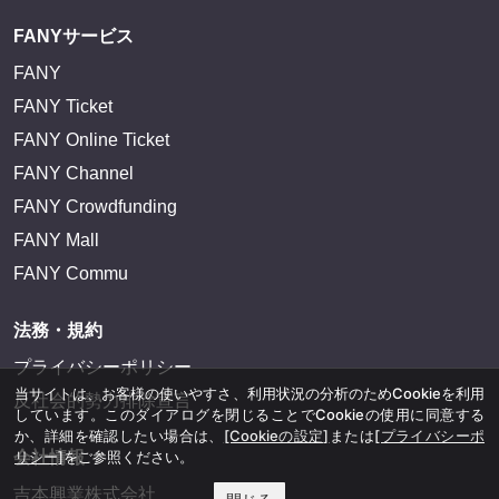
FANYサービス
FANY
FANY Ticket
FANY Online Ticket
FANY Channel
FANY Crowdfunding
FANY Mall
FANY Commu
法務・規約
プライバシーポリシー
当サイトは、お客様の使いやすさ、利用状況の分析のためCookieを利用
反社会的勢力排除宣言
しています。このダイアログを閉じることでCookieの使用に同意する
か、詳細を確認したい場合は、
[Cookieの設定]
または
[プライバシーポ
リシー]
をご参照ください。
会社情報
吉本興業株式会社