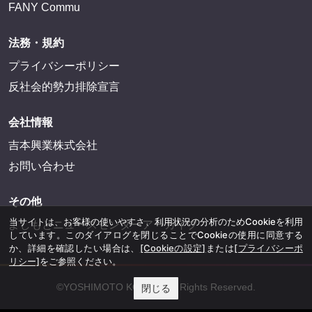
FANY Commu
法務・規約
プライバシーポリシー
反社会的勢力排除宣言
会社情報
吉本興業株式会社
お問い合わせ
その他
当サイトは、お客様の使いやすさ、利用状況の分析のためCookieを利用
よしもとニュースセンターアーカイブ
しています。このダイアログを閉じることでCookieの使用に同意する
か、詳細を確認したい場合は、
[Cookieの設定]
または
[プライバシーポ
リシー]
をご参照ください。
©YOSHIMOTO KOGYO, All Rights Reserved.
閉じる