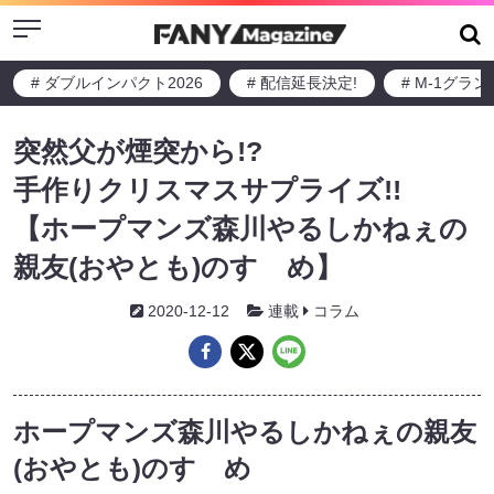
Menu
# ダブルインパクト2026
# 配信延長決定!
# M-1グラ
突然父が煙突から!?
手作りクリスマスサプライズ!!
【ホープマンズ森川やるしかねぇの
親友(おやとも)のすゝめ】
2020-12-12
連載
コラム
ホープマンズ森川やるしかねぇの親友
(おやとも)のすゝめ