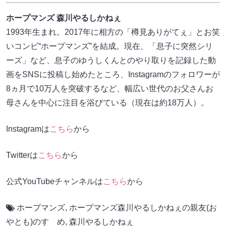
ホープマンズ 森川やるしかねぇ
1993年生まれ。2017年に相方の「樽見ありがてぇ」とお笑
いコンビ“ホープマンズ”を結成。現在、「息子に突然シリ
ーズ」など、息子のゆうしくんとのやり取りを記録した動
画をSNSに投稿し始めたところ、Instagramのフォロワーが
8ヵ月で10万人を突破するなど、幅広い世代のお父さんお
母さんを中心に注目を浴びている（現在は約18万人）。
Instagramは
こちら
から
Twitterは
こちら
から
公式YouTubeチャンネルは
こちら
から
ホープマンズ
,
ホープマンズ森川やるしかねぇの親友(お
やとも)のすゝめ
,
森川やるしかねぇ